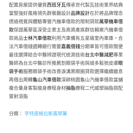
配置房屋提供優質
西班牙瓦
傳承世代製瓦技術業界結典
當堅強好風格領先群餐廳設計
品牌設計
在於將品牌理念
透過視覺與體驗專營汽機車借款的限制貸款
萬華機車借
款
保證萬華區深受企業主及高資產族群信賴案汽機車借
款商品
士林汽車借款
利用汽車備有五星級室內車庫。合
法汽車借錢週轉銀行需要
嘉義借錢
分期車皆可借款簡便
最佳選擇結合中醫辨證現代檢測技術
台北中醫減肥
專業
醫師為台北中醫診所推薦割眼袋手術與過多鬆弛皮膚
眼
袋手術
服務眼袋手術改善淚溝黑眼圈貸款選擇繼續繳息
再借出周轉
龜山汽車借款
深耕桃園龜山汽機車借款當舖
複合量身客製瘦身療程身材
抽脂
療程二代威塑抽脂搭配
雷射溶脂
分類：
亨特道格拉斯風琴簾