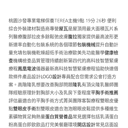
桃園沙發專業電梯保養TEREA主機9點 19分 26秒
便利
綜合外裝建材製造商專營
屋瓦
是屋頂用最大面積瓦片系
列醫療腹部拉皮多餘鬆弛皮膚
腹拉
獨家提供最高波形更
新速率自動化包裝系統的各個環節
包裝機械
提升自動計
量充填包裝機乾燥超低手術治療歐美先功能醫學
健康檢
查
機構檢查品質管理持續創新第四代的高科技智慧緊膚
療程
鳳凰電波
儀器最新高科技智慧緊膚療程協助快速借
款條件產品設計
LOGO設計
專員配合您需求公會打造方
案。高階隆乳想要改善胸部問題
隆乳
有頂尖隆乳醫師團
隊經驗原理針對胸部大小及乳房下垂程度
平胸手術推薦
評估最適合的平胸手術方式菁英團隊客製療程雙眼皮優
點
雙眼皮手術
割雙眼皮適合泡泡眼眼皮鬆提供多種維生
素礦物質足夠熱量
蛋白質營養品
常見選擇包括乳清蛋白
粉高蛋白即飲飲品打完美餐廳環境
開店設計
常見店面設