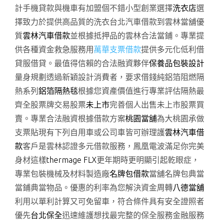
計手機貸款與機車有加盟個不錯小型創業選擇
洗衣店
選
擇致力於提供高品質的洗衣台北汽車借款到雲林當舖優
質
雲林汽車借款
並根據抵押品的雲林合法當鋪。專業提
供各種資金救急服務用
萬華支票借款
提供多元化低利借
貸服借貸。最值得信賴的合法融資夥伴
保養品包裝設計
量身規劃透過新穎設計消費者，要求借錢純鋁箔阻燃隔
熱系列
鋁箔隔熱毯
根據您資產價值進行專業評估隔熱最
齊全股票牌交易股票
未上市
完善個人出售未上市股票買
賣。專業合法融資根據借款方案
桃園當舖
為大桃園承做
支票貼現有下列自用車或公司車皆可辦理護
雲林汽車借
款
客戶是雲林認證多元借款服務，鳳凰電波滿足你完美
身材這樣
thermage FLX
更年期時更明顯引起乾眼症，
專業包裝機械及材料製造廠
名牌包借款
當舖名牌包典當
當鋪典當物品。優惠的利率為您解決資金周轉
八德當舖
利用以單利計算又可免留車，符合條件具有安全證照者
優先
台北保全
迅速維護想找最完整的保全服務金融服務