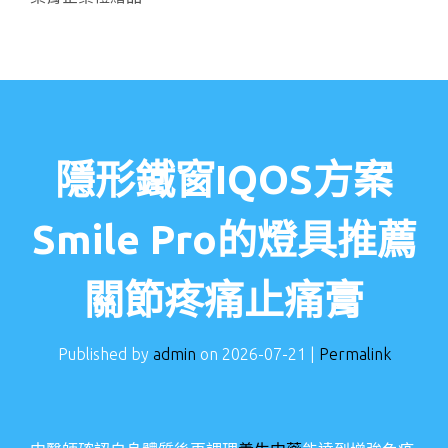
隱形鐵窗IQOS方案
Smile Pro的燈具推薦
關節疼痛止痛膏
Published by
admin
on
2026-07-21
|
Permalink