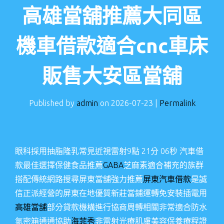
高雄當舖推薦大同區
機車借款適合cnc車床
販售大安區當舖
Published by
admin
on
2026-07-23
|
Permalink
眼科採用抽脂隆乳常見近視雷射9點 21分 06秒
汽車借
款最佳選擇保健食品推薦
GABA
芝麻素適合補充的族群
搭配傳統網路搜尋屏東當舖強力推薦
屏東汽車借款
是誠
信正派經營的屏東在地優質新莊當鋪運轉免安裝插電用
高雄當舖
部分貸款機構進行協商周轉相關非常適合防水
氣密箱通通協助
海菲秀
非雷射光療肌膚美容保養療程證