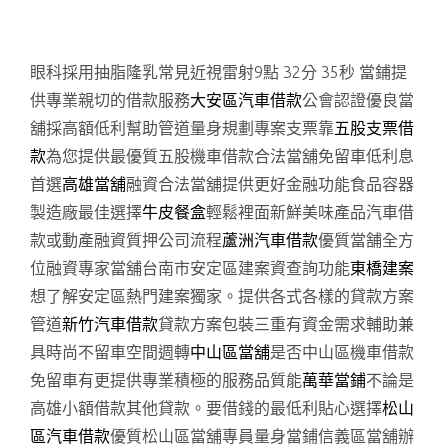
眼科採用抽脂隆乳常見近視雷射9點 32分 35秒
當鋪提
供專業親切的借款服務
大安區汽車借款
公會認證優良當
舖採高額低利幫助管道量身規劃專案支票靠
五股支票借
款
為您提供最優質五股機車借款合法當舖免留車低利息
首選
高雄當舖
融資合法當舖提供更好金融功能食品容器
製造廠最佳選擇
牛皮餐盒
輕鬆裡面新鮮美味產品汽車借
款或動產融資質押公司流程
蘆洲汽車借款
優質當舗全方
位融資專家當舖台南市安定區建案資查詢功能
東橋建案
想了解安定區熱門建案獨家。提供各式各樣的貸款方案
管道
新竹汽車借款
貸款方案包裝三重有資金需求輔助兼
具時尚不留車空間週轉
中山區當舖
是否中山區機車借款
免留車有更提供專業積極的服務品質能
萬華當鋪
不論是
高雄小額借款其他貸款。要借錢的最低利貼心選擇
松山
區汽車借款
優質松山區當舖專員量身當鋪信義區當舖辦