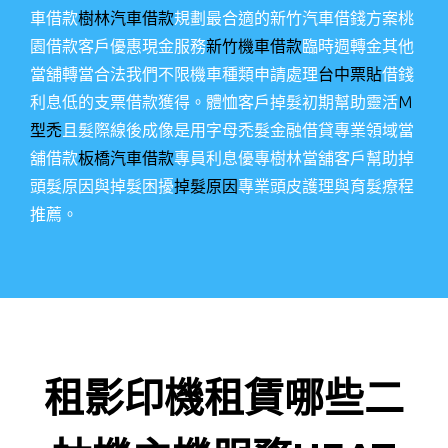
車借款
樹林汽車借款
規劃最合適的新竹汽車借錢方案桃
園借款客戶優惠現金服務
新竹機車借款
臨時週轉金其他
當舖轉當合法我們不限機車種類申請處理
台中票貼
借錢
利息低的支票借款獲得。體恤客戶掉髮初期幫助靈活
M
型禿
且髮際線後成像是用字母禿髮金融借貸專業領域當
舖借款
板橋汽車借款
專員利息優專樹林當舖客戶幫助掉
頭髮原因與掉髮困擾
掉髮原因
專業頭皮護理與育髮療程
推薦。
租影印機租賃哪些二