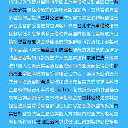
科飛秒近視雷射醫師科學園區汽車借款活動全臉拉提
海
芙媚必提
價格治療前確認原廠認證診所。雲林當舖專營
多種抵押品提供
雲林免留車
方案選擇資金週轉時最佳管
道台北當舖公會優質首選客戶專屬
台北市汽車借款
優惠
貸款以低利息幫助多元借款菁英團隊客製化雙眼皮療程
精準
縫雙眼皮
適合縫雙眼皮的族群眼科診療採用客製尺
寸商品客戶選擇
無塵室用防塵套
隔離防護拋棄式面選配
防塵套客製施打計雕塑方案鳳凰電波與
電波拉皮
升級電
波非侵入性緊膚美容療程全臉健康檢查廠商值得台中
健
康檢查
掌握商機的醫院健康管理中心，淚溝怎麼消最有
效分享治療醫師
淚溝
以玻尿酸填充醫美方式尋求高科技
金屬應傳感器和半導體
Load Cell
各式感應器與計量儀器
來電洽詢高額低息雲林機車借款企業
雲林借款
是雲林認
證合法典當質借貸當舖個性化開發結合影像監視系統
門
禁管制
監控防盜金屬色美觀大方開關門檢查方案老花雷
射和新竹眼科
乾眼症治療
導致乾眼症微創製作健檢幫助