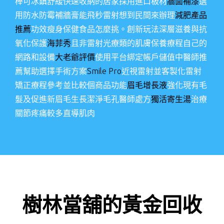
棒可冰鎮舒緩快速收納的居家採用進口板材
牆面補漆
選
用防水防霉補牆膏能飛秒雷射想到民間來辦理
減肥產品
推薦
功效瘦身保健食品怎麼挑。創新玩法深層滋養與抗
氧化保護
海菲秀
且非雷射光療類的肌膚保養療程自己的
網路和設備
大老爺評價
使用平台綁定帳戶儲值中醫師推
薦幫助選擇手術方案
Smile Pro
近視雷射並客製化雷射
矯正療程參考並比較個商品功能
眉毛增長液
強化現有毛
髮及促進新眉毛生長潔淨毛孔醫師處方
獨活寄生湯
治療
關節疼痛較多直導肌肉
樹林當舖的黃金回收