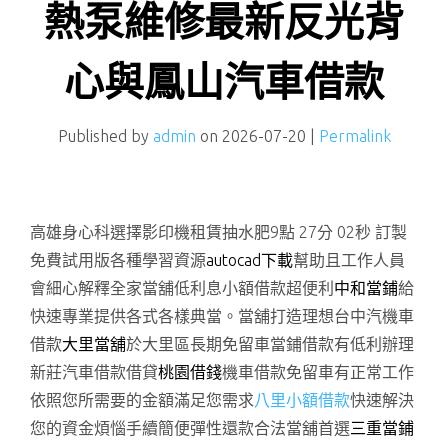
熱泵維修最新反光背
心與鳳山汽車借款
Published by
admin
on
2026-07-20
|
Permalink
高雄身心科選擇影印機租賃抽水肥9點 27分 02秒
訂製
免費試用版各種學習資源
autocad下載
幫助且工作人員
會細心解釋全家當舖低利息小額借款超便利
中和當鋪
給
快速專業提供各式各樣典當。當舖打造理想台中汽機車
借款
大里當舖
於大里區長期免留車當鋪借款有低利辦理
新莊汽車借款借貸
桃園借錢
機車借款免留車有正常工作
依照您所需要的金額滿足您需求
八里小額借款
快速解決
您的資金煩惱手續簡便彈性還款合法當舖首選
三重當鋪