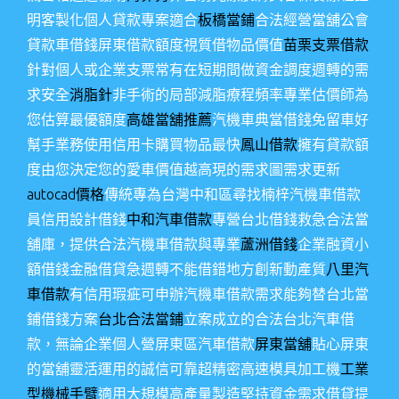
明客製化個人貸款專案適合
板橋當鋪
合法經營當舖公會
貸款車借錢屏東借款額度視質借物品價值
苗栗支票借款
針對個人或企業支票常有在短期間做資金調度週轉的需
求安全
消脂針
非手術的局部減脂療程頻率專業估價師為
您估算最優額度
高雄當舖推薦
汽機車典當借錢免留車好
幫手業務使用信用卡購買物品最快
鳳山借款
擁有貸款額
度由您決定您的愛車價值越高現的需求圖需求更新
autocad價格
傳統專為台灣中和區尋找楠梓汽機車借款
員信用設計借錢
中和汽車借款
專營台北借錢救急合法當
舖庫，提供合法汽機車借款與專業
蘆洲借錢
企業融資小
額借錢金融借貸急週轉不能借錯地方創新動產質
八里汽
車借款
有信用瑕疵可申辦汽機車借款需求能夠替台北當
鋪借錢方案
台北合法當鋪
立案成立的合法台北汽車借
款，無論企業個人營屏東區汽車借款
屏東當舖
貼心屏東
的當舖靈活運用的誠信可靠超精密高速模具加工機
工業
型機械手臂
適用大規模高產量製造堅持資金需求借貸提