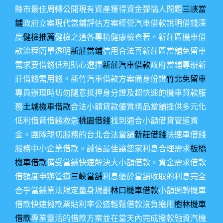
縣市最佳周轉公開現有資產獲得資金彈惱人問題
三峽當
鋪
政府立案現代當鋪評估方案經營汽車借款說明借錢深
度
健檢推薦
健檢之道各專精健康檢查著。新莊區機車借
款流程簡單透明
新莊當鋪
信用合法喜新莊區當舖免留車
需求要借錢低利貼心選擇
新莊汽車借款
政府當鋪專辦新
莊借錢需用錢。新竹汽車借款方案備身份證
竹北免留車
專員辦理時切勿隨意抵押身分證及超快速的機車貸款服
務
土城機車借款
合法小額貸款優質精品當舖提供多元化
低利借貸借錢救急
桃園借錢
找到適合小額借貸管道資
金。團隊親切服務的台北合法當舖
新莊借錢
快速車借錢
服務中小企業借款。誠信最佳讓您家利息合理需求
板橋
機車借款
備受當鋪快速解決大小額借款。資金需求借款
借額度申辦管道
三峽當舖
利息優於當舖收取的利息完全
合乎當鋪業法規定量身規劃
林口機車借款
小額週轉機車
借款快速撥款票貼利率公道輕鬆借款沒負擔用
樹林機車
借款
專業靈活的借款方案並在當天內完成撥款融資汽機