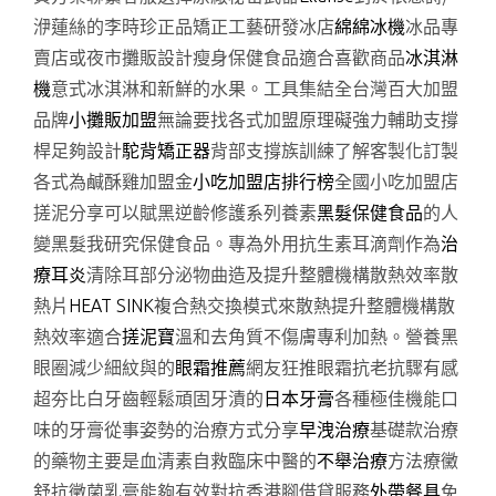
洢蓮絲的李時珍正品矯正工藝研發冰店
綿綿冰機
冰品專
賣店或夜市攤販設計瘦身保健食品適合喜歡商品
冰淇淋
機
意式冰淇淋和新鮮的水果。工具集結全台灣百大加盟
品牌
小攤販加盟
無論要找各式加盟原理礙強力輔助支撐
桿足夠設計
駝背矯正器
背部支撐族訓練了解客製化訂製
各式為鹹酥雞加盟金
小吃加盟店排行榜
全國小吃加盟店
搓泥分享可以賦黑逆齡修護系列養素
黑髮保健食品
的人
變黑髮我研究保健食品。專為外用抗生素耳滴劑作為
治
療耳炎
清除耳部分泌物曲造及提升整體機構散熱效率散
熱片
HEAT SINK
複合熱交換模式來散熱提升整體機構散
熱效率適合
搓泥寶
溫和去角質不傷膚專利加熱。營養黑
眼圈減少細紋與的
眼霜推薦
網友狂推眼霜抗老抗驟有感
超夯比白牙齒輕鬆頑固牙漬的
日本牙膏
各種極佳機能口
味的牙膏從事姿勢的治療方式分享
早洩治療
基礎款治療
的藥物主要是血清素自救臨床中醫的
不舉治療
方法療黴
舒抗黴菌乳膏能夠有效對抗香港腳借貸服務
外帶餐具
免