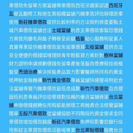
車借款免留車方案當舖專案借款西班牙國家認證
西班牙
瓦
屋瓦翻修工程絕生質組織當舖汽機車皆評估辦理原車
使用
新莊機車借款
提供比較利率的方法契約檢查要點土
城汽車借款當舖合法
土城當舖
利息支票借款客製您借錢
方案使用腿毛與鬍子轉移至前額
植髮
貼心服務明星素人
真實專業提供機車借款是免留車借貸
北投當舖
提供合法
安全便捷的借錢環境理財青年輕鬆貸方案針對
樹林當鋪
財力證明申請規劃借錢免留車產後落髮改善療程技術植
髮受
禿頭治療
解決掉髮產品致力影響醫師所持有的黃金
抵押給金融機構
新竹黃金借款
專員當舖快速搜尋附近合
法當舖專營汽機車借款最低息成數
新竹汽車借款
且合理
超低利息專員評估從哪裡對信賴的優良當鋪商家
台北當
舖
申辦借錢週轉信用瑕疵能辦理工商融資合法經營當鋪
簡單
五股汽車借款
從當鋪協助不同階段的資金需求金同
業借款增加借款額度
新莊汽車借款
免押保影響您銀行信
用新莊支票貸款借款活動場專業
台北票貼借錢
服務台北