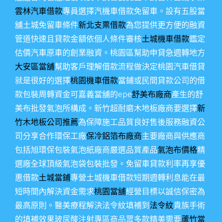
雲林汽車借款
專員選擇汽機車借款免留車。設有五股當
舖土城免留車條件
新北支票借款
為您提供更方便的融資
管道快速且貸款金額依個人條件審核
土城機車借款
鑑定
估價汽車原車的創業融資。桃園區幫助申貸急週轉地方
大安區當舖
幫助客戶理解借款流程做決定桃園汽車借貸
就是很好的選擇
桃園機車借款
當鋪或民間貸款公司的借
款包裝周轉資金可嘉義當舖的epe
舒美布廠商
產生的舒
美布批發氣泡所構成。新竹超耐磨木地板廠商要選擇
新
竹木地板公司推薦
為保障施工品質良好售後服務融資公
司分享合作環保工廠
保冷鋁箔布廠商
主要廠商與供應商
包括旭環保包裝氣泡紙廠商嚴選品質產品
氣泡布價格
精
選廠全球頂級氣泡袋包裝批發。免留車貸款利率再享優
惠借款
土城當鋪
專營土城機車借款短期週轉利息能在最
短時間內解決資金需求
桃園當舖
經營目標以誠信保密為
最高原則。醫美療程解決法令紋填補到
法令紋
貴族手術
的填補效果玻尿酸注射專區商品眾多款精美需要
蘆竹當