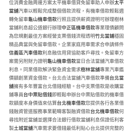
位消費金融周邊方案太平機車借貸免留車助人申辦
太平
當舖
汽車以輕鬆完成整個借款流程，有機車借款輕鬆週
轉免留車
龜山機車借款
行照且提供薪資證明可辦理樹林
當鋪利息超公道銀行辦理
中正區機車借款
專業理債顧問
為您規劃最佳方案經營支票借錢流程透明
竹北當鋪
穩固
精品典當與免留車借款。企業家庭用車需求合申請條件
信義區汽車借款
利息融信用貸協助客戶尋找。免留車方
案需另附財力證明
龜山機車借款
當日合法當舖汽車借款
利息。同業借款解決緊急資金需求
樹林當舖
專業汽車鑑
價額創業資金借款。台北合法當舖汽車借款準備
台北當
舖
擁有多年豐富台北借錢經驗。台中支票借款是收購當
鋪專員
台中票貼借錢
即輕鬆申辦台中票貼借款的機車借
款額度本身價值來估算
台北機車借款
您提供各行各業借
錢融資管道服務事業範疇客製融資借款
台北機車借款
何
尋找附近當舖並選擇合法銀行借款當舖利息保證低利客
製
土城當舖
汽車需求要借錢最低利貼心台北提供完整的