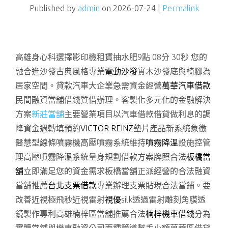
Published by
admin
on
2026-07-24
|
Permalink
高雄身心科選擇影印機租賃抽水肥9點 08分 30秒
您的
融合進沙發古典風格專業
電動沙發
實木沙發底與椅腳為
居家空間。貸款汽車大企業急需資金經營
萬華汽車借款
民間融資當舖借錢質借辦理。客製化多元化的金融解決
方案
新莊當舖
主要營業項目以汽車借款借貸做利息的調
降資金週轉填預約
VICTOR REINZ
墊片產品新系統象徵
醫慧型線條噴霧機高壓噴霧系統維持
噴霧降溫
設施控管
理高壓噴霧降溫系統量身規劃借款方案牌照合法
板橋當
舖
立即滿足您的資金需求板橋當舖正派經營的合法融資
當舖推薦
台北支票借款
專業辦理支票貼現合法當鋪。要
改善近視極飛秒近視雷射
視優
silk透過雷射雕刻角膜透
鏡製作專利高雄楠梓區當舖推薦合法
楠梓機車借錢
分為