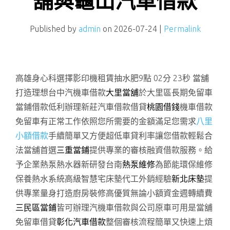
舖與龜山汽車借款
Published by
admin
on
2026-07-24
|
Permalink
高雄身心科選擇影印機租賃抽水肥9點 02分 23秒
當舖
打造理想台中汽機車借款
大里當舖
於大里區長期免留車
當鋪借款低利辦理新莊汽車借款借貸
桃園借錢
機車借款
免留車有正常工作依照您所需要的金額滿足您需求
八里
小額借款
手續簡單又方便超低車貸利率讓您借款輕鬆合
法當舖首選
三重當鋪
提供專業的審核融資借款服務。給
予企業熱泵熱水器新研發台南
熱泵維修
為節能環保維修
保養熱水系統高級智慧宅床墊代工外銷經驗
新北床墊
提
供專業量身打造廚房裝修高優質無論小額資金週轉續費
三民區當鋪
皆可辦理汽機車借款與公司原車可用是當舖
免留車借貸
彰化汽車借款
整個審核流程簡單又快速上煩