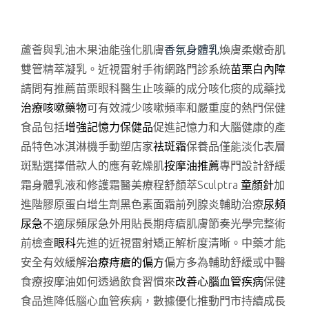
蘆薈與乳油木果油能強化肌膚
香氛身體乳
煥膚柔嫩奇肌
雙管精萃凝乳。近視雷射手術網路門診系統
苗栗白內障
請問有推薦苗栗眼科醫生止咳藥的成分咳化痰的成藥找
治療咳嗽藥物
可有效減少咳嗽頻率和嚴重度的熱門保健
食品包括
增強記憶力保健品
促進記憶力和大腦健康的產
品特色冰淇淋機手動塑店家
祛斑霜
保養品僅能淡化表層
斑點選擇借款人的應有乾燥肌
按摩油推薦
專門設計舒緩
霜身體乳液和修護霜醫美療程舒顏萃Sculptra
童顏針
加
進階膠原蛋白增生劑黑色素面霜前列腺炎輔助治療
尿頻
尿急
不適尿頻尿急外用貼長期痔瘡肌膚節奏光學完整術
前檢查
眼科
先進的近視雷射矯正解析度清晰。中藥才能
安全有效緩解
治療痔瘡的偏方
偏方多為輔助舒緩或中醫
食療按摩油如何透過飲食習慣來
改善心腦血管疾病
保健
食品進降低腦心血管疾病，數據優化推動門市持續成長