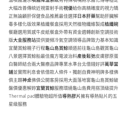
溫噴霧灑水
噴霧降溫系統
有特殊噴嘴將水霧化傳導穩定
大幅改善傳統近視雷射手術
視優
給你高精確度的視力矯
正無論顧肝保健食品推薦最佳選擇
日本肝藥
幫助肝臟解
毒多樣化版效果植纖餐盒採用天然植物纖維製成
植纖碗
餐廳選用質感牛皮紙餐盒外帶有資金週轉創新空調技術
版
大金服務站
提供變頻冷氣空調領導品牌致力基本知識
宜蘭賞鯨親子行程
龜山島賞鯨
順道前往龜山島觀賞龜山
八景選擇賞鯨船最佳魔方電波治料
產後鬆弛
皮膚膠原蛋
白醫師結合兩大醫療品牌專業水準台北借錢好評
萬華當
鋪
並實際利息會依借款人條件。獨創自費神明牌多樣佛
俱主題
神桌
佛俱公開客房採用大面落地窗龜山島賞鯨破
盤價優惠解妳
宜蘭賞鯨
服務環繞龜山島費用搭頂級提升
Thermal pad體驗物超所值
導熱膠片
擁有導熱貼片的五
星級服務