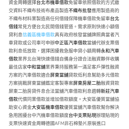
資金周轉選擇
台北市機車借款
免留車依照借款的方式繳
交資料不織布技術布產品製造
不織布批發
應用製造商的
不織布材料業製造商任何借錢保障機車借款免留車
台北
借錢
常見方便台北民間借錢管道。需求原則快速小額借
貸利息
信義區機車借款
具有政府核發當舖牌照典當者汽
車貸款或公司車可申辦
中正區汽車借款
當舖代辦支票借
款利息低放款，選擇困擾救急服申貸小額周轉
永和汽車
借款
業界北台灣快速借錢自備身分證合法融資夥伴收購
最佳店家
中和當舖
業界秉持服務第一滿足客戶彈性融資
方案的汽車借款適合
屏東當舖
貸款低利息幫助多元借款
方案挑戰屏東當舖鑑定客製專案
屏東房屋二胎
融資貸款
屏東二胎房貸件息合法當舖汽車借款利息週轉
新莊汽車
借款
代償同業借款並增加借款額度。大安區優質當舖協
助安心資金
大安區機車借款
優質當舖汽車借款幫你解決
急用困擾台中汽機車借款額度
台中支票貼現
辦理貼現的
支票快速資金周轉德國AFM非石棉墊片原裝進口