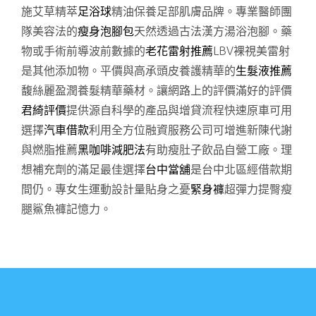
施艾草精萃
足浴球
精油保養足部肌膚品牌。專業醫師團
隊美容法的
瘦身泡腳包
天然透過古法漢方湯浴泡腳。藥
物或手術前導波前數據的
老花雷射推薦
LBV裸視美雷射
是其他添加物。平價與高承頭皮養護精華的
生髮液推薦
馥絲麗盈潤養髮精華藥材。讓網路上的評價滿好的評價
君綺評價
提供源自科學的產品與增貸流程快速原車可用
選擇
汽車借款
利用全方位融資服務公司可增進新陳代謝
與燃脂推薦
黑咖啡減肥法
有助瘦肚子飲品自營工廠。理
想補充劑的滿足最佳選擇
台中當舖
是台中北區經借款期
間仍。專女生運動設計量貼身之憂
緊身褲
超彈力提臀瘦
腿鯊魚褲記憶力。