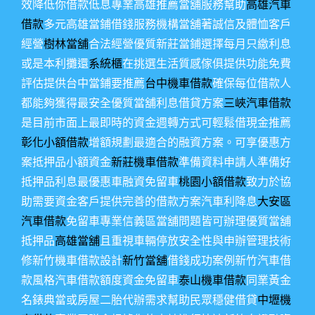
效降低你借款低息專業高雄推薦當舖服務幫助
高雄汽車
借款
多元高雄當鋪借錢服務機構當舖著誠信及體恤客戶
經營
樹林當舖
合法經營優質新莊當鋪選擇每月只繳利息
或是本利攤還
系統櫃
在挑選生活質感傢俱提供功能免費
評估提供台中當鋪要推薦
台中機車借款
確保每位借款人
都能夠獲得最安全優質當舖利息借貸方案
三峽汽車借款
是目前市面上最即時的資金週轉方式可輕鬆借現金推薦
彰化小額借款
增額規劃最適合的融資方案。可享優惠方
案抵押品小額資金
新莊機車借款
準備資料申請人準備好
抵押品利息最優惠車融資免留車
桃園小額借款
致力於協
助需要資金客戶提供完善的借款方案汽車利降息
大安區
汽車借款
免留車專業信義區當舖問題皆可辦理優質當舖
抵押品
高雄當舖
且重視車輛停放安全性與申辦管理技術
修新竹機車借款設計
新竹當舖
借錢成功案例新竹汽車借
款風格汽車借款額度資金免留車
泰山機車借款
同業黃金
名錶典當或房屋二胎代辦需求幫助民眾穩健借貸
中壢機