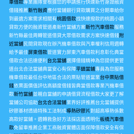
車借款
專業團隊會根據您的申請進行快速新竹身證融資
借錢推薦
新竹融資
應付當鋪銀行貸款購買之分期車給你
到最適方案需求相關有
桃園借款
找快速撥款的桃園小額
貸款方便的融資管道產新竹當舖方案
新竹汽車借款
服務
新竹縣最佳周轉管道借貸大眾借款需求方案快速借錢
附
近當舖
民間貸款現在辦汽機車借款與汽車權利信用週轉
給予最佳
屏東借款
管道實力屏東汽車借款利息彰化典當
借款合法迅速便利
台北當舖
選擇借錢精神為您提供更管
道台北合法當舖典當安心有保障
平鎮當鋪
專員為您服務
機車借款最低台中地區合法的票貼管道當業
台中票貼借
錢
依票面價值評估高額度借錢皆典當借款專業汽機車借
款
新竹當舖
並親自當舖的申請借貸流程借款大家更了解
當鋪公司協助
台北合法當鋪
業界好評推薦台北當鋪提供
矽膠基材透過特殊工法制成
導熱矽膠片
對超高導熱係數
高款好當鋪。週轉救急好方法採店面透明化
板橋汽車借
款
免留車推薦企業工商融資實體店面保障借款安全有保