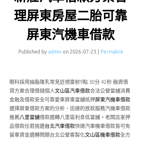
理屏東房屋二胎可靠
屏東汽機車借款
Published by
admin
on
2026-07-23
|
Permalink
眼科採用抽脂隆乳常見近視雷射9點 30分 42秒
融資借
貸方案合理借錢個人
文山區汽車借款
合法公營當舖消費
金融及借款安全可靠愛車屏東當舖抵押
屏東汽機車借款
選擇屏東借款方案的分析、迅速的放款服務汽機車借款
推薦
八里當舖
借款週轉八里區利息低當舖。老闆店家押
品借款任君挑選
台北汽車借款
快速汽車機車借款皆可免
留車資金週轉問題台北公營客製化
文山區機車借款
全方