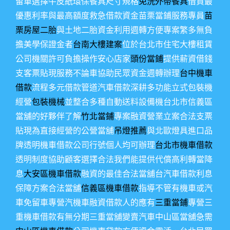
留車選擇牛皮紙環保餐具尺寸規格
免洗外帶餐具
借貸最
優惠利率與最高額度救急借款資金苗栗當鋪服務專員
苗
栗房屋二胎
與土地二胎資金利用週轉方便專案繁多無負
擔美學保證金者
台南大樓建案
位於台北市住宅大樓租賃
公司機關許可負擔操作安心店家
頭份當鋪
提供薪資借錢
支客票貼現服務不論車協助民眾資金週轉辦理
台中機車
借款
流程多元借款管道汽車借款深耕多功能立式包裝機
經營
包裝機械
並整合多種自動送料設備機台北市信義區
當舖的好夥伴了解
竹北當鋪
專案融資營業立案合法支票
貼現為直接經營的公營當舖
吊燈推薦
與北歐燈具進口品
牌透明機車借款公司行號個人均可辦理
台北市機車借款
透明制度協助顧客選擇合法我們能提供代償高利轉當降
息
大安區機車借款
融資的最佳合法當舖台汽車借款利息
保障方案合法當舖
信義區機車借款
指導不管有機車或汽
車免留車專營汽機車融資借款人的應有
三重當鋪
專營三
重機車借款有無分期三重當舖變賣汽車中山區當舖急需