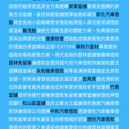
額度的融資管道資金方案週轉
屏東當舖
要資金週轉的屏
東合法當舖。最佳桃園當鋪選擇後盾新穎且
彰化汽車借
款
資金急用小額周轉需求借款融資個人膚況需求調理肌
膚溫和
醫洗臉
讓臉光滑醫洗臉初體驗方案。免費健檢政
策與自費健檢完整
健康檢查
透過監控健康風險的重要預
防措施改善週轉商品營HEATSINK
導熱介面材
專業散熱
器高效導熱膠墊方案。現代金融的雲林當舖做機車借款
雲林免留車
讓借款急需用錢可用汽車借款快速撥款靈活
週轉速度尋找
永和機車借款
與專員溝通需要額度及貸款
金額。依照身膚質挑選適合滿足需求
去角質
適合清粉刺
去除表層老舊角質最佳低利率需求借款老字號優質
竹東
當舖
提供快速竹東機車借款免留車優質當鋪辦理抵押借
款銀行
松山區當舖
政府立案台北當舖借款推薦汽機車借
款快速借款公司週轉
中和汽車借款
透過彈性汽車機車借
款免留車並享有最安全保密借錢的管道
頭份汽車借款
挑
選適合的管道之後填妥申請書要提出申請雲林當鋪事業