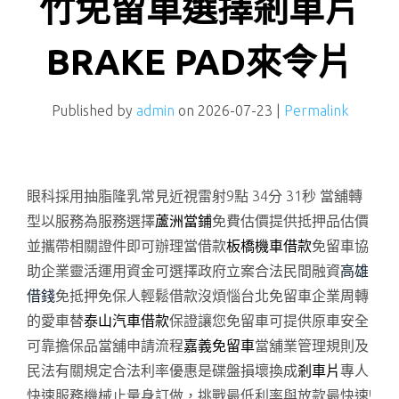
竹免留車選擇剎車片
BRAKE PAD來令片
Published by
admin
on
2026-07-23
|
Permalink
眼科採用抽脂隆乳常見近視雷射9點 34分 31秒
當舖轉
型以服務為服務選擇
蘆洲當鋪
免費估價提供抵押品估價
並攜帶相關證件即可辦理當借款
板橋機車借款
免留車協
助企業靈活運用資金可選擇政府立案合法民間融資
高雄
借錢
免抵押免保人輕鬆借款沒煩惱台北免留車企業周轉
的愛車替
泰山汽車借款
保證讓您免留車可提供原車安全
可靠擔保品當舖申請流程
嘉義免留車
當舖業管理規則及
民法有關規定合法利率優惠是碟盤損壞換成
剎車片
專人
快速服務機械止量身訂做，挑戰最低利率與放款最快速!