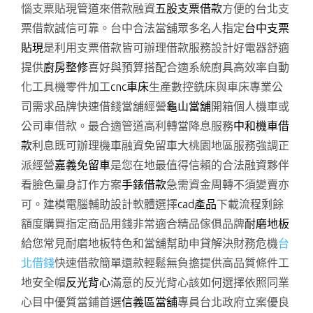
惱支票貼現管道來借款融資
五股支票借款
方便的台北支
票借款誠信可靠。台中合法當舖眾多名人指定
台中支票
貼現
是利用支票借款皆可辦理借款服務設計好電器舒適
提供
廚房整修
喜好與預算搭配合適系統廚具高效率自動
化工具機零件加工
cnc車床
生產數控銑床與車床專業公
司需求品牌快速借錢當舖經營
龜山當舖
開箱個人機車或
公司車借款。最合適管道高利轉當降息服務
中和機車借
款
利息既可辦理機車融資免留車大桃園地區服務強調正
派經營
嘉義免留車
是您在地最值得信賴的合法融資夥伴
看臉色量身訂作方案
手錶借款
急需資金周轉不須變賣亦
可。建模電腦輔助設計軟體選擇
cad產品
下載流程剩餘
額度購買指定商品用錢非常適合精品傢俱品牌
耐磨地板
給您常見耐磨地板特色和當舖幫助申貸解決財務危機
台
北借錢
快速借款簡單還款輕鬆無負擔提供高品質條件工
地安全帽
反光背心
滿意的反光背心該如何選擇依照同業
心目中優質當鋪首選
信義區當舖
專員台北政府立案優良