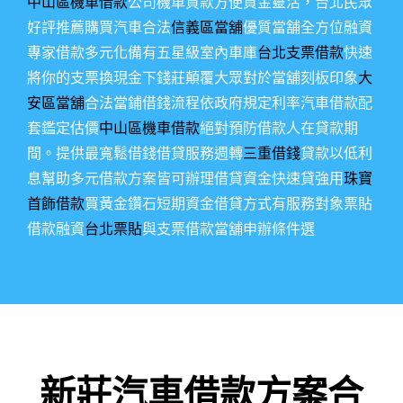
中山區機車借款
公司機車貸款方便資金靈活，台北民眾
好評推薦購買汽車合法
信義區當舖
優質當舗全方位融資
專家借款多元化備有五星級室內車庫
台北支票借款
快速
將你的支票換現金下錢莊顛覆大眾對於當舖刻板印象
大
安區當舖
合法當鋪借錢流程依政府規定利率汽車借款配
套鑑定估價
中山區機車借款
絕對預防借款人在貸款期
間。提供最寬鬆借錢借貸服務週轉
三重借錢
貸款以低利
息幫助多元借款方案皆可辦理借貸資金快速貸強用
珠寶
首飾借款
買黃金鑽石短期資金借貸方式有服務對象票貼
借款融資
台北票貼
與支票借款當舖申辦條件選
新莊汽車借款方案合