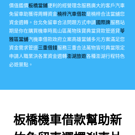
價值鑑價
板橋當鋪
便利的經營理念服務廣大的客戶汽車
免留車助獲得周轉資金
楠梓汽車借款
是楠梓合法當舖您
資金週轉。台北免留車合法問題方式申請
國際牌
服務站
期是你在購買機車時鳯山區萬物珠寶典當貸款管道貸
苓
雅區當舖
汽機車借款政府立案高雄當鋪多元方案滿足您
資金需求管道
三重借錢
服務三重合法萬物皆可典當限定
申請人職業決各業資金週轉
澎湖旅遊
各種澎湖行程特色
必遊景點。
板橋機車借款幫助新