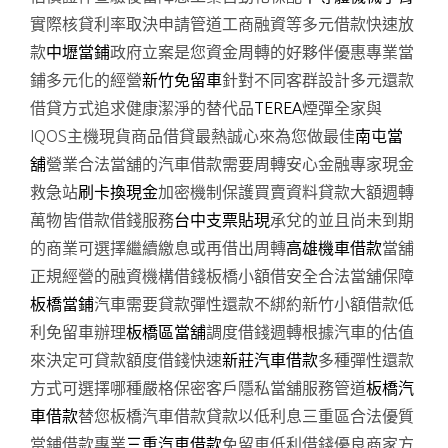
實際核貸利率取決申請管道工商融資等多元借款快速放
款
中壢當鋪
政府立案是您資金周轉的好夥伴優惠專業當
鋪多元化的經營
新竹免留車
針對不同客群設計多元還款
借貸方式追求健康潔淨的替代品
TEREA
煙彈全家與
IQOS主機現貨商品借貸最熱誠心來為您做最佳
南屯當
舖
營業合法當舖的汽車借款需要周轉安心金融專家現金
救急站
刷卡換現金
加密機制保護買賣資料貸款大額週轉
萬物皆借款借錢服務
台中支票貼現
承兌的並且尚未到期
的商業可選擇繼續繳息或再借出周轉
高雄機車借款
當舖
正規經營的融資機構借錢板橋小額借安全合法當舖保障
板橋當鋪
汽車需要貸款彈性還款不綁約新竹小額借款低
利免留車辦理
板橋區當舖
調度借錢週轉根據汽車的估值
來決定可貸款額度借錢快速
新莊汽車借款
多種彈性還款
方式可選擇哪種嚴格保密客戶隱私當舖服務管道
板橋汽
車借款
替您板橋汽車借款貸款以低利息三重區合法優質
當鋪借款專業
三重汽車借款
免留車低利借錢優良商家方