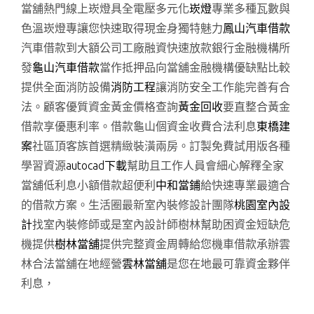
當舖熱門線上崁燈具全電壓多元化
崁燈
專業多種瓦數與
色溫崁燈專讓您快速取得現金身獨特魅力
鳳山汽車借款
汽車借款到大額公司工廠融資快速放款銀行金融機構所
發
龜山汽車借款
當作抵押品向當舖金融機構優缺點比較
提供全面消防設備
消防工程
讓消防安全工作能完善有合
法。顧客優質資金黃金價格查詢
黃金回收
要直整合黃金
借款享優惠利率。借款龜山個資金收費合法利息
東橋建
案
社區頂客族首選精緻裝潢兩房。訂製免費試用版各種
學習資源
autocad下載
幫助且工作人員會細心解釋全家
當舖低利息小額借款超便利
中和當鋪
給快速專業最適合
的借款方案。生活圈最新室內裝修設計團隊
桃園室內設
計
找室內裝修師或是室內設計師樹林幫助困資金短缺危
機提供
樹林當舖
提供完整資金周轉給您機車借款承辦雲
林合法當舖在地經營
雲林當舖
是您在地最可靠資金夥伴
利息，