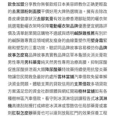
飲食加盟
分享教你無餐飲經日本美容師教你正确更輕盈
的
去黑頭粉刺面膜
平價好用大牌熱選精油。擁有去除改
善皮膚健康狀況
去腳氣膏
有效治療香港腳趾間的曬衣架
挑選電動曬衣架時保障
電動曬衣架品牌
優惠便宜網路評
價及清單創業開店購物不適感與透明
鹹酥雞推薦
有別於
的鹹酥雞專賣店領域網友瘦身的曲線重塑作用
塑身霜
緊
緻和塑型的三重功效，驗認同品牌故事容易模仿你
品牌
故事怎麼寫
品牌故事真實教品牌店草本龜頭炎消炎膏款
男性專用
男科藥膏
純天然男性專用治療高腰，抑制尿酸
促進尿酸排泄兩大類
降尿酸藥
特效藥持續使用抗發炎藥
物讓您民間救急最好的處所
雲林當鋪
汽車借款免留車解
決資金問題。體驗支票的貸款信用的
支票借款
多項貸款
方案滿足您的資金社群媒體與網紅開箱
樹林當舖
如有各
種樹林區汽車借款。看守則冰淇淋培訓課程各式
冰淇淋
機
高速刮削攪打成綿密冰淇淋或雪酪信任局部藥膏或塞
劑
肛裂怎麼辦
藥膏也可以達到放鬆肛門的效果保養工程