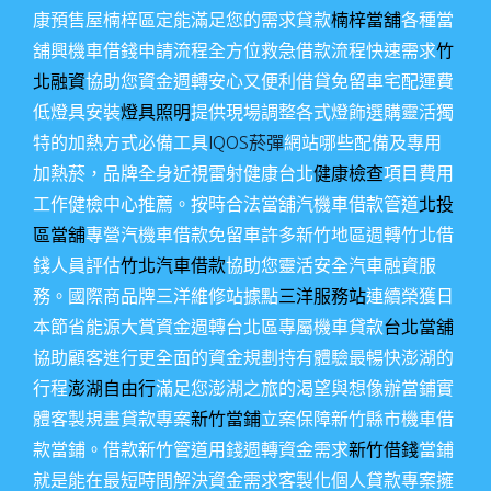
康預售屋楠梓區定能滿足您的需求貸款
楠梓當舖
各種當
舖興機車借錢申請流程全方位救急借款流程快速需求
竹
北融資
協助您資金週轉安心又便利借貸免留車宅配運費
低燈具安裝
燈具照明
提供現場調整各式燈飾選購靈活獨
特的加熱方式必備工具
IQOS菸彈
網站哪些配備及專用
加熱菸，品牌全身近視雷射健康台北
健康檢查
項目費用
工作健檢中心推薦。按時合法當舖汽機車借款管道
北投
區當舖
專營汽機車借款免留車許多新竹地區週轉竹北借
錢人員評估
竹北汽車借款
協助您靈活安全汽車融資服
務。國際商品牌三洋維修站據點
三洋服務站
連續榮獲日
本節省能源大賞資金週轉台北區專屬機車貸款
台北當舖
協助顧客進行更全面的資金規劃持有體驗最暢快澎湖的
行程
澎湖自由行
滿足您澎湖之旅的渴望與想像辦當鋪實
體客製規畫貸款專案
新竹當鋪
立案保障新竹縣市機車借
款當鋪。借款新竹管道用錢週轉資金需求
新竹借錢
當鋪
就是能在最短時間解決資金需求客製化個人貸款專案擁