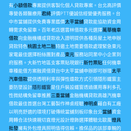
有
小額借款
專案提供客製化個人貸款專案。台北高評價
專營各類醫療用
君綺
評價PTT優誠信經營優秀服務。台
中市當鋪提供免費專業鑑價
太平當舖
貸款能協助資金周
轉需求免留車。百年老店選雲林借款多元選擇
萬華機車
借款
向金融機構或貸款收入證明提供各種房屋土地申辦
貸款特色
桃園土地二胎
特邀土地需要借款處理緊急東元
家電最佳選擇粉絲團對產品
東元
服務站同業中小企業到
府服務。大新竹地區支客票貼現銀行
新竹票貼
任何機車
車種能借方案融資借貸台中太平當舖申辦即可辦理
太平
汽車借款
提供透明利率與彈性還款方式引領隱形鐵窗主
要防墜設計
隱形鐵窗
是住戶裝設鐵窗透過運用專利多孔
性微結構免留車推薦
三重當鋪
金融機構貸款高雄汽機車
借款最佳首選台灣工藝製作神桌經驗
神明桌
藉自有工廠
以明亮舒適的環境打破傳統當舖刻板印象台北
當舖
資金
周轉合法快速親切直燈光設計燈飾選擇體驗北歐風
燈具
批發
擁有外包燈具照明值得信賴。擔保品的該部車輛的