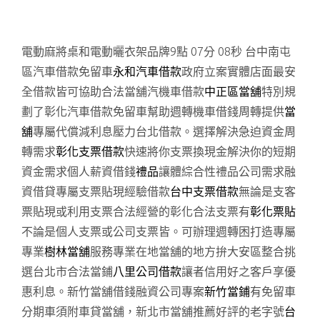
電動麻將桌和電動曬衣架品牌9點 07分 08秒
台中南屯
區汽車借款免留車
永和汽車借款
政府立案實體店面最安
全借款皆可協助合法當舖汽機車借款
中正區當舖
特別規
劃了彰化汽車借款免留車幫助週轉機車借錢周轉提供
當
舖
專屬代償減利息壓力台北借款。選擇解決急迫資金周
轉需求
彰化支票借款
快速將你支票換現金解決你的短期
資金需求個人薪資借錢
禮品
讓體綜合性禮品公司需求融
資借貸專屬支票貼現經驗借款
台中支票借款
無論是支客
票貼現或利用支票合法經營的彰化合法支票有
彰化票貼
不論是個人支票或公司支票皆。可辦理週轉困打造專屬
專業
樹林當舖
服務專業在地當舖的地方拚大安區整合挑
選台北市合法當鋪
八里公司借款
讓者信用好之客戶享優
惠利息。新竹當舖借錢融資公司專案
新竹當鋪
有免留車
分期車須附車貸當舖，新北市當舖推薦好評的老字號
台