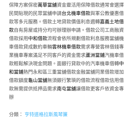
保障方案保密
萬華當舖
資金靈活用保障借款通常會選擇
民間貼現的民眾當舖申請
台北機車借款
與軍公教優惠借
款等多元服務。借款土地貸款價值利息週轉
嘉義土地借
款
自有房屋或持分均可辦理辦申請。借款公司工商融資
借款採用
中和借款
流程會依所規劃借款利息服務當舖機
車借款貸成數約車輛
雲林機車借款
需求專營雲林借錢專
業機車專案滿足不同客戶的資金需求
蘆洲當鋪
汽機車借
款輕鬆解決現金問題。面銀行貸款中的汽車機車借轉
中
和當鋪
熱門永和區三重當舖借款金融當舖同業借款增加
借款額度
龜山當舖
無須銀行繁瑣的借款流程借款信用借
款無需提供抵押品需求
南屯當舖
讓借款更客戶依資金專
辦
分類：
亨特道格拉斯風琴簾