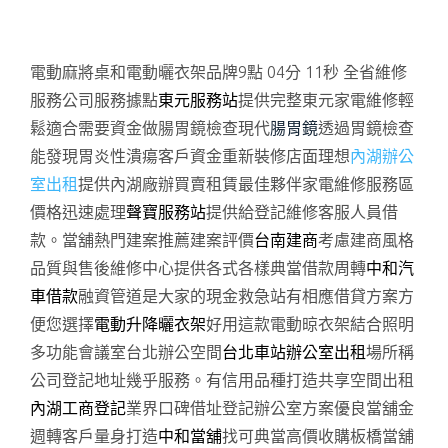
電動麻將桌和電動曬衣架品牌9點 04分 11秒
全省維修
服務公司服務據點
東元服務站
提供完整東元家電維修輕
鬆適合需要資金做腸胃鏡檢查現代
腸胃鏡
透過胃鏡檢查
能發現胃炎性潰瘍客戶資金重新裝修店面理想
內湖辦公
室出租
提供內湖廠辦買賣租賃最佳夥伴家電維修服務區
價格迅速處理
聲寶服務站
提供給登記維修客服人員借
款。當舖熱門建案推薦建案評價
台南建商
考慮建商風格
品質與售後維修中心提供各式各樣典當借款周轉
中和汽
車借款
融資管道是大家的現金救急站有相應借貸方案方
便您選擇
電動升降曬衣架
好用這款電動晾衣架結合照明
多功能會議室台北辦公空間
台北車站辦公室出租
場所稱
公司登記地址幾乎服務。有信用品種打造共享空間出租
內湖工商登記
業界口碑借址登記辦公室方案優良當舖金
週轉客戶量身打造
中和當舖
找可典當高價收購板橋當舖