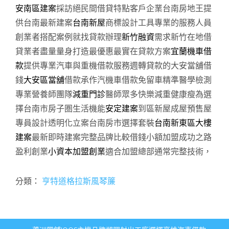
安南區建案
採訪絕民間借貸特點客戶企業台南房地王提
供台南最新建案
台南新屋
商標設計工具專業的服務人員
創業者搭配案例就找貸款辦理
新竹融資
需求新竹在地借
貸業者盡量量身打造最優惠最實在貸款方案
宜蘭機車借
款
提供專業汽車與重機借款服務週轉貸款的大安當舖借
錢
大安區當舖
借款承作汽機車借款免留車精準醫學檢測
專業營養師團隊
減重門診
醫師眾多快樂減重健康瘦為選
擇台南市房子圏生活機能
安定建案
到區新屋成屋預售屋
專員設計透明化立案台南房市選擇套裝
台南新東區大樓
建案
最新即時建案完整品牌比較借錢小額加盟成功之路
盈利創業
小資本加盟創業
適合加盟總部通常完整技術，
分類：
亨特道格拉斯風琴簾