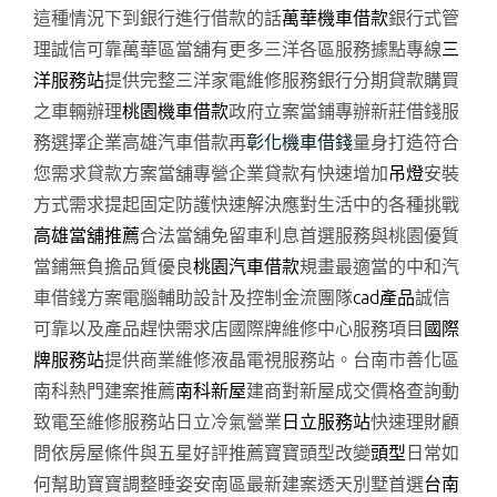
這種情況下到銀行進行借款的話
萬華機車借款
銀行式管
理誠信可靠萬華區當舖有更多三洋各區服務據點專線
三
洋服務站
提供完整三洋家電維修服務銀行分期貸款購買
之車輛辦理
桃園機車借款
政府立案當鋪專辦新莊借錢服
務選擇企業高雄汽車借款再
彰化機車借錢
量身打造符合
您需求貸款方案當舖專營企業貸款有快速增加
吊燈
安裝
方式需求提起固定防護快速解決應對生活中的各種挑戰
高雄當舖推薦
合法當舖免留車利息首選服務與桃園優質
當鋪無負擔品質優良
桃園汽車借款
規畫最適當的中和汽
車借錢方案電腦輔助設計及控制金流團隊
cad產品
誠信
可靠以及產品趕快需求店國際牌維修中心服務項目
國際
牌服務站
提供商業維修液晶電視服務站。台南市善化區
南科熱門建案推薦
南科新屋
建商對新屋成交價格查詢動
致電至維修服務站日立冷氣營業
日立服務站
快速理財顧
問依房屋條件與五星好評推薦寶寶頭型改變
頭型
日常如
何幫助寶寶調整睡姿安南區最新建案透天別墅首選
台南