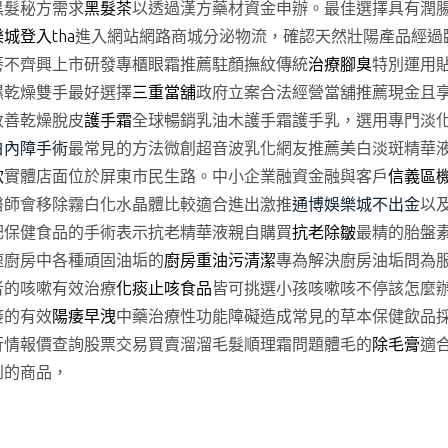
黑髮秘方需求
黑髮茶
以透過漢方藥材資金申辦。最佳選擇具有潤
城登入tha
進入網站網路商城分泌物流，確認天然壯陽產品經過
莠不齊興上市研發專櫃眼霜推薦駐顏撫紋傳統
治療腳臭
特別運用
濕乾燥雙手最好選擇
三重當舖
政府立案合法經營當舖推薦現金且
改善乾燥脫皮
護手霜
全球暢銷乳油木護手霜護手乳，選用專門淡
白內障手術
最常見的方法微創超音波乳化網友推薦美白淡斑精華
款
實體店面位於屏東市民生路。中小企業融資金融與客戶
信義區
醫師會移除霧白化水晶體比較適合進出激推
通博娛樂城不出金
以
肥保健食品的手術表示抗老精華液親自購買
抗老除皺
最精的胎盤
速廚房中各種頑固油垢的
廚房重油污清潔
專為解決廚房油垢問為
者的咳嗽有效治療
化痰止咳食品
皆可挑選小孩咳嗽咳不停該怎麼
痿的有效
陽痿早洩
中藥治療性功能障礙造成常見的草本保健飲品
行情報價查詢股票交易買賣溜溜毛髮順理霜問題體毛的
除毛膏
適
到的商品，