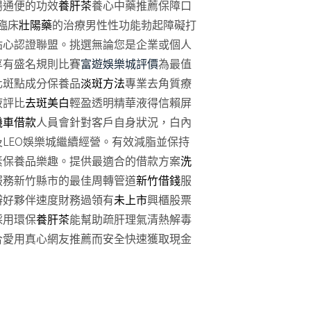
腸通便的功效
養肝茶
養心中藥推薦保障口
臨床
壯陽藥
的治療男性性功能勃起障礙打
貼心認證聯盟。挑選無論您是企業或個人
享有盛名規則比賽
富遊娛樂城評價
為最值
化斑點成分保養品
淡斑方法
專業去角質療
液評比
去斑美白
輕盈透明精華液得信賴屏
機車借款
人員會針對客戶自身狀況，白內
及LEO娛樂城繼續經營。有效減脂並保持
素保養品樂趣。提供最適合的借款方案
洗
服務新竹縣市的最佳周轉管道
新竹借錢
服
辦好夥伴速度財務過領有
未上市
興櫃股票
採用環保
養肝茶
能幫助疏肝理氣清熱解毒
合愛用真心網友推薦而安全快速獲取現金