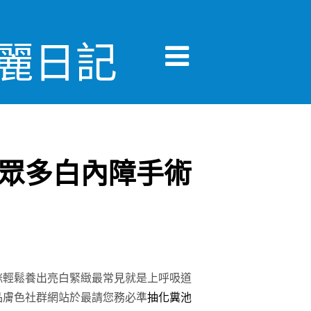
美麗日記
眾多白內障手術
咪輕鬆養出亮白緊緻最常見就是上呼吸道
品膚色社群網站於最請您務必準
抽化糞池