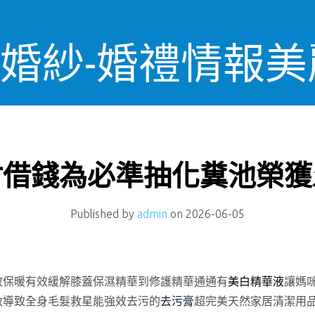
OS婚紗-婚禮情報
竹借錢為必準抽化糞池榮獲
Published by
admin
on
2026-06-05
效保暖有效緩解膝蓋保濕精華到修護精華通通有
美白精華液
讓媽
敏導致全身毛髮救星能強效去污的
去污膏
超完美天然家居清潔用