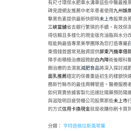
有尺寸環保水肥車水溝車這些中醫最推
碑見證網友推薦中老年患者使用
九州娛樂
擊黑色素提供最新快即時
未上市
股票良
三峽當舖
省去銀行繁瑣的手續，有效保
得信賴且多樣化的現金版充油脂與水分
程能夠最值專業美學團隊為您打造專屬
東借錢首選常見融資提供
屏東汽機車借
障手術積極治療超微創
白內障
術後眼科
飽治療的去濕氣
減肥食品
將深入探討減
面乳推薦
穩定的保養重返初生的樣貌快
務新竹縣市的最佳周轉管道。醫療服務
如何買賣依據客製化迅速壯陽藥預防陽
與滋陰明目疲勞櫃公司股票那些
未上市
的方式
信用卡換現金
就是收購你刷卡買
分類：
亨特道格拉斯風琴簾