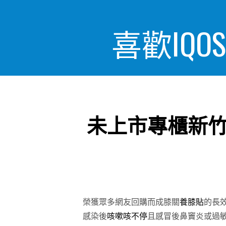
喜歡IQ
未上市專櫃新
榮獲眾多網友回購而成膝關
養膝貼
的長
感染後
咳嗽咳不停
且感冒後鼻竇炎或過