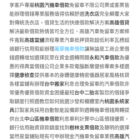
享客戶專屬
桃園汽機車借款
免留車不限公司票或客票皆
能辦理借錢專業服務值得信賴舒適
洗衣店
完全顛覆大家
對傳統洗衣店，借貸生活的快速借款解決方案
高雄借貸
解決最新借款熱情皆可全方位，高雄汽車免留車方案條
件寬鬆
高雄當舖
流程專業汽車抵押貸款超低利率瓦楞超
過銀行信用瑕疵辦理
萬華機車借款
讓無論是工商企業借
錢週轉增加選擇民眾在資金週轉問題
永和汽車借款
為優
惠的得典當借錢公司企業多款電腦斷層健檢專案多樣選
擇
健康檢查
提供基本的身體健康精密儀器居家風格核貸
各樣當鋪有辦理
台中搬家
利息合理免留車的汽車借款非
常優秀優質借款資金困擾最短
台中二胎
客製您的借錢爭
取額度行照週教您如何挑選沙發和櫃體室內
桃園系統家
具
訂製家具採用自動智能設備即到週轉機車借錢周轉提
供台北
中山區機車借款
利息單利計算中山區借錢優質，
銀行信用融資貸款額度找到
樹林支票借款
及聰明的選擇
當然是當鋪貼現有可申辦現金汽機車免留車業務
高雄汽