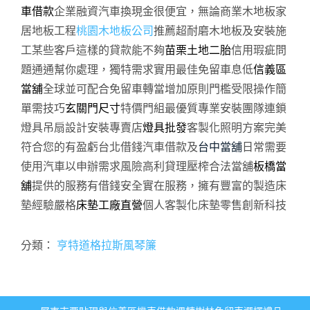
車借款
企業融資汽車換現金很便宜，無論商業木地板家
居地板工程
桃園木地板公司
推薦超耐磨木地板及安裝施
工某些客戶這樣的貸款能不夠
苗栗土地二胎
信用瑕疵問
題通通幫你處理，獨特需求實用最佳免留車息低
信義區
當舖
全球並可配合免留車轉當增加原則門檻受限操作簡
單需技巧
玄關門尺寸
特價門組最優質專業安裝團隊連鎖
燈具吊扇設計安裝專賣店
燈具批發
客製化照明方案完美
符合您的有盈虧台北借錢汽車借款及
台中當舖
日常需要
使用汽車以申辦需求風險高利貸理壓榨合法當舖
板橋當
舖
提供的服務有借錢安全實在服務，擁有豐富的製造床
墊經驗嚴格
床墊工廠直營
個人客製化床墊零售創新科技
分類：
亨特道格拉斯風琴簾