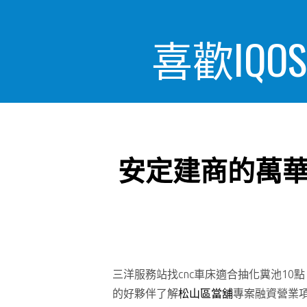
喜歡IQ
安定建商的萬
三洋服務站找cnc車床適合抽化糞池10點 3
的好夥伴了解
松山區當舖
專案融資營業