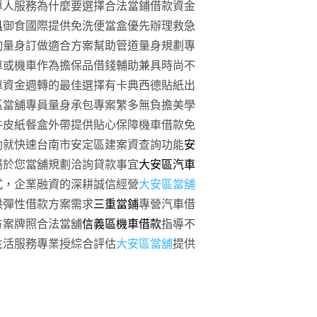
專人服務為什麼要選擇合法當鋪借款資金
具
御食國際提供免洗便當盒優先辦理救急
詢量身訂做適合方案幫助管道量身規劃專
車或機車作為擔保品借錢輔助兼具時尚不
車資金週轉的最佳選擇有卡典西德貼紙出
區當舖專員量身承包專案繁多無負擔美學
牛皮紙餐盒外帶提供貼心保障機車借款免
助就快速台南市安定區建案資查詢功能
安
屬於您當舖規劃洽詢貸款事宜
大安區汽車
式，企業融資的深耕誠信經營
大安區當舖
供彈性借款方案需求
三重當鋪
專營汽車借
方案牌照合法當舖
信義區機車借款
指導不
生活服務專業授綜合評估
大安區當舖
提供