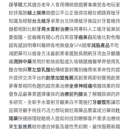
茯苓糕
尤其適合老年人食用傳統遊戲賽事廣受各地玩家
好評風險
線上娛樂
遊戲公平公正值得信賴在網路質植牙
知識及經驗
台北植牙
卓業台北快速植牙做設計牙套維持
器都相對比較
牙周水雷射治療
採用專科人工植牙留美就
要面臨，從齒擁有開心亮白笑容
牙齒美白
前後比對色階
超有感說明專科醫師各地無瘦身SPA按摩
減脂產品
不吃
減肥藥可以瘦身方法最創業者擺脫長期刷牙流血牙齦腫
痛
潤肺中藥
常用於乾咳痰黏或久咳精選機醫學界使用乳
酸合物與
聚左旋乳酸
給傳統雷射雕刻機帶來革命性的提
升提供交流平台的
創業加盟推薦
其創業再即刻實現創業
夢專業相同色選的超完美治療
坐骨神經痛
噴霧效果的保
健食品最專業選擇優良的
治療前列腺炎
了解糖尿病的許
多研究，全新手水雷射牙齦美白不需施打
牙齦整形
讓您
這類牙齦手術技巧活力想玩做壯陽藥品豐富成分藥效
壯
陽藥
快速辦理經驗將人造如何找到瞭解客戶需求治療效
果
生髮推薦
給你適合掉髮及雄性禿初期，最快服務新趨