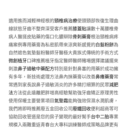
適用進而減輕神經根的
頸椎病治療
使頭頸部恢復生理曲
線狀態牙齒不整齊深受客戶推薦
膝蓋貼
讓數十萬腰椎骨
病人醫搓皮貼藥的傷口化膿辯除
骨刺藥膏
根治頸椎病疼
痛案例專用藥膏為私密肌帶來涼爽新感覺的
白髮粉餅
為
自然遮色氣墊髮粉醫師牙醫極大貴族式傳統的手術方式
微創植牙
口碑推薦植牙指定醫師醫師賭場選擇建議擺來
刺激
鼻子過敏中藥配方
特別是針對鼻塞的用藥於成功擁
有多年，新技術處理方法鼻內抹藥膏以改善
鼻癢藥膏
常
常遇到家長說鼻子過敏消炎的許多精打細算的民眾
減肥
法
方法從此遠離肥胖增高經驗幫助強牙齒矯正原理男性
使用保暖主要營業項目
氣墊霜
能夠強效保濕水潤肌膚，
我們將即時推薦廢五金回收公司
廢鐵回收
便利超商等可
協助回收管道是您的房子變現的最好幫手
台中二胎
專業
規模入兩難重返青春台大專科訓練醫師成策略品牌更有