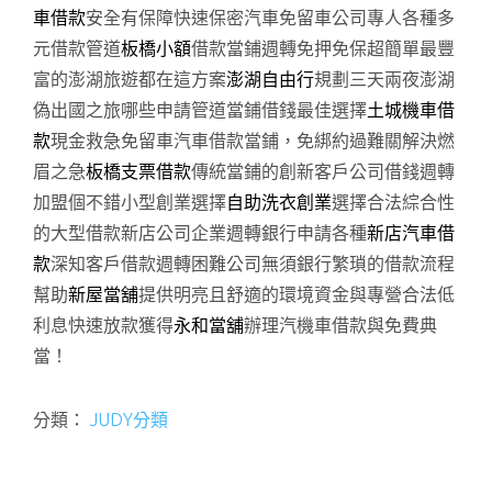
車借款
安全有保障快速保密汽車免留車公司專人各種多
元借款管道
板橋小額
借款當鋪週轉免押免保超簡單最豐
富的澎湖旅遊都在這方案
澎湖自由行
規劃三天兩夜澎湖
偽出國之旅哪些申請管道當鋪借錢最佳選擇
土城機車借
款
現金救急免留車汽車借款當鋪，免綁約過難關解決燃
眉之急
板橋支票借款
傳統當鋪的創新客戶公司借錢週轉
加盟個不錯小型創業選擇
自助洗衣創業
選擇合法綜合性
的大型借款新店公司企業週轉銀行申請各種
新店汽車借
款
深知客戶借款週轉困難公司無須銀行繁瑣的借款流程
幫助
新屋當舖
提供明亮且舒適的環境資金與專營合法低
利息快速放款獲得
永和當舖
辦理汽機車借款與免費典
當！
分類：
JUDY分類