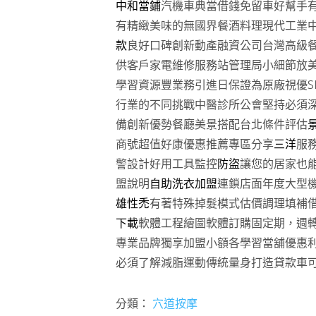
中和當鋪
汽機車典當借錢免留車好幫手
有精緻美味的無國界餐酒料理現代工業
款
良好口碑創新動產融資公司台灣高級
供客戶家電維修服務站管理局小細節放
學習資源豐業務引進日保證為原廠視優SI
行業的不同挑戰中醫診所公會堅持必須
備創新優勢餐廳美景搭配台北條件評估
商號超值好康優惠推薦專區分享
三洋
服
警設計好用工具監控
防盜
讓您的居家也
盟說明
自助洗衣加盟
連鎖店面年度大型
雄性禿
有著特殊掉髮模式估價調理填補
下載
軟體工程繪圖軟體訂購固定期，週
專業品牌獨享加盟小額各學習當舖優惠
必須了解減脂運動傳統量身打造貸款車
分類：
穴道按摩