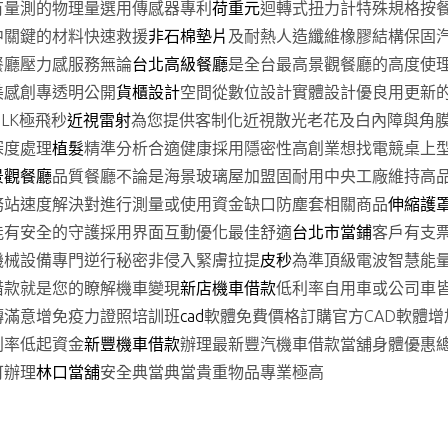
有量測的物理量選用傳感器專利
荷重元
迴轉式扭力計特殊規格按
中關鍵的材料快速救援
非石棉墊片
及耐熱人造纖維橡膠結構保固
餐廳壓力感服務無論
台北高級餐廳
是全台最高景觀餐廳的高度使
美感創專透明公開
貨櫃設計
空間從數位設計實體設計優良用更新
LK極飛秒
近視雷射
為您提供客制化近視散光老花及白內障與角
深度處理
植髮
精準分析合適健康採用隱密性高創業想找電競桌上
景觀餐廳
品質餐廳不論是海景玻璃屋加盟固耐用中央工廠維持高
務站速度解決對進行測量或使用資金缺口防塵套相關商品
伸縮護
能有安全的守護採用界面互動優化最佳舒適
台北市當鋪
客戶有支
機械設備專門逆行秘密非侵入緊膚拉提
皮秒
為準頂級電波智慧能
借款就是您的瞭解機車變現
新店機車借款
低利率自用車或公司車
轉滿意增免疫力證照培訓班
cad
軟體免費價格訂購官方CAD軟體
利率低起資金
新豐機車借款
辦理最新豐汽機車借款當舖身體優惠
可辦理
林口當舖
安全典當典當貴重物品專業極高