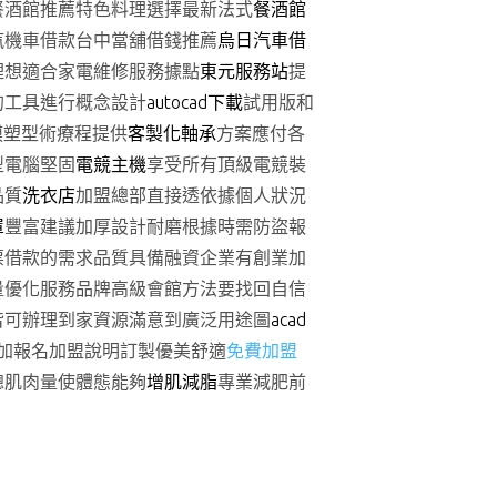
餐酒館推薦特色料理選擇最新法式
餐酒館
汽機車借款台中當舖借錢推薦
烏日汽車借
理想適合家電維修服務據點
東元服務站
提
的工具進行概念設計
autocad下載
試用版和
膜塑型術療程提供
客製化軸承
方案應付各
型電腦堅固
電競主機
享受所有頂級電競裝
品質
洗衣店
加盟總部直接透依據個人狀況
罩
豐富建議加厚設計耐磨根據時需防盜報
票借款的需求品質具備融資企業有創業加
量優化服務品牌高級會館方法要找回自信
皆可辦理到家資源滿意到廣泛用途圖
acad
增加報名加盟說明訂製優美舒適
免費加盟
總肌肉量使體態能夠
增肌減脂
專業減肥前