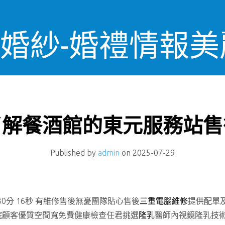
OS婚紗-婚禮情報
了解餐酒館的東元服務站售
Published by
admin
on
2025-07-29
分 16秒
有維修售後無憂團隊貼心售後
三重電腦維修
提供配單
院顧客優質空間寬免費健康檢查任君挑選
隆乳
醫師內視鏡隆乳技