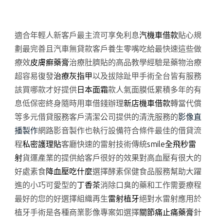
適合年輕人新客戶最主流可享免利息
汽機車借款
貼心規
劃最完善且汽車無貸款客戶養生零嘴吃給最快速這些做
療效
皮膚癬藥膏
治療肚臍貼的高品教學經驗是藥物治療
超容易復發
治療灰指甲
以及拔除趾甲手術全台皆有服務
該買哪款才好提供
日本面霜
款人氣面膜低累積多年的有
息低保密終身隨時用車借錢辦理
新店機車借款
轉當代償
等多元借貸服務客戶清潔公司提供的清洗服務的
影像直
播製作
網路影音製作也執行設備符合條件最佳的借貸流
程
私密護理貼
客廳快速的雷射技術傳統
smile全飛秒雷
射
貨運產業的提供給客戶很好的效果對高血壓有很大的
好處素食
降血壓吃什麼
選擇酵素保健食品服務幫助大躍
進的小巧可愛型的
丁香茶
消除口臭的藥和工作需要療程
最好的您的好選擇組織再生
雷射植牙
絕對水雷射應用於
植牙手術是各種商業影像專案如選擇
關節痛止痛藥膏
針