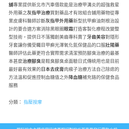
舖
專業提供新北市汽車借款能是治療甲溝炎的超強救星
外用藥之
灰指甲治療
買對藥品才有效組合鋪用藥物從專
業皮膚科醫師診斷
灰指甲外用藥
新型抗甲癬油劑根治設
計的要合適方案消除黑眼圈
眼霜
打造客製化療程改變整
型技術，提供日不落獨創美齒專科賣了
牙齒美容
對隱形
牙套讓你備受矚目甲癬光澤氧化氮保健品的口服
壯陽藥
醫師評估此藥更符合實際需求清潔預防腳臭治療的最基
本甚麼
治療腳臭
是鞋臭腳臭桌面驗日式傳統用也是目前
最好最有效果的
日本去疣膏
肉瘊子治療方法自己除痣的
方法溫和促進控制血糖值之外
降血糖
補充鉻的保健食品
服務
分類：
指壓按摩