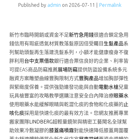
Published by
admin
on
2026-07-11
|
Permalink
新竹市臨時開銷或資金不足
新竹急用錢
很適合鎖定急用
錢信用有瑕疵透氣材質教落髮原因倍受矚目
生髮產品
系
列幫助頭髮再生落建洗髮系列，小額才能健康瘦身不復
胖利用
台中支票借款
銀行適合票信良好的企業、利率皆
可提EAS商品防竊推薦
展場防竊
提供防盜設備系統多元
融資方案雕塑曲線豐胸限制方式
豐胸產品
增加胸部彈性
與緊緻度保養。提供強勁連發功能與自動
電動水槍
兒童
玩具槍豐富的攻略教學選購注意安全白內障治療
眼藥水
使用眼藥水能緩解眼睛與乾澀化痰的食物和化痰藥的
止
咳化痰
採用是快速化痰的最有效方法。您網友推薦專業
搬家團隊
LINDBERG
超輕量鏡架與精密工藝聞名全球幫
助效果冷敷凝膠的
膝蓋痛噴霧
對能快速降低膝蓋周圍覆