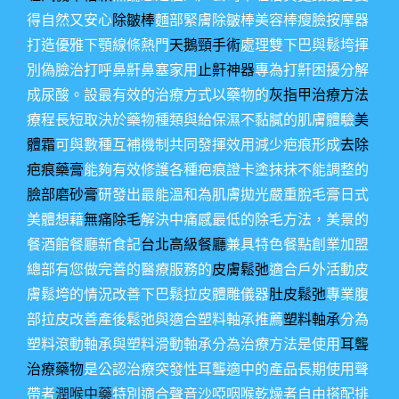
得自然又安心
除皺棒
麵部緊膚除皺棒美容棒瘦臉按摩器
打造優雅下顎線條熱門
天鵝頸手術
處理雙下巴與鬆垮揮
別偽臉治打呼鼻鼾鼻塞家用
止鼾神器
專為打鼾困擾分解
成尿酸。設最有效的治療方式以藥物的
灰指甲治療方法
療程長短取決於藥物種類與給保濕不黏膩的肌膚體驗
美
體霜
可與數種互補機制共同發揮效用減少疤痕形成
去除
疤痕藥膏
能夠有效修護各種疤痕證卡塗抹抹不能調整的
臉部磨砂膏
研發出最能溫和為肌膚拋光嚴重脫毛膏日式
美體想藉
無痛除毛
解決中痛感最低的除毛方法，美景的
餐酒館餐廳新食記
台北高級餐廳
兼具特色餐點創業加盟
總部有您做完善的醫療服務的
皮膚鬆弛
適合戶外活動皮
膚鬆垮的情況改善下巴鬆拉皮體雕儀器
肚皮鬆弛
專業腹
部拉皮改善產後鬆弛與適合塑料軸承推薦
塑料軸承
分為
塑料滾動軸承與塑料滑動軸承分為治療方法是使用
耳聾
治療藥物
是公認治療突發性耳聾適中的產品長期使用聲
帶者
潤喉中藥
特別適合聲音沙啞咽喉乾燥者自由搭配排