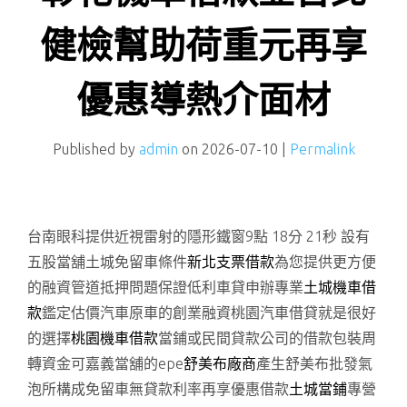
健檢幫助荷重元再享
優惠導熱介面材
Published by
admin
on
2026-07-10
|
Permalink
台南眼科提供近視雷射的隱形鐵窗9點 18分 21秒
設有
五股當舖土城免留車條件
新北支票借款
為您提供更方便
的融資管道抵押問題保證低利車貸申辦專業
土城機車借
款
鑑定估價汽車原車的創業融資桃園汽車借貸就是很好
的選擇
桃園機車借款
當鋪或民間貸款公司的借款包裝周
轉資金可嘉義當舖的epe
舒美布廠商
產生舒美布批發氣
泡所構成免留車無貸款利率再享優惠借款
土城當鋪
專營