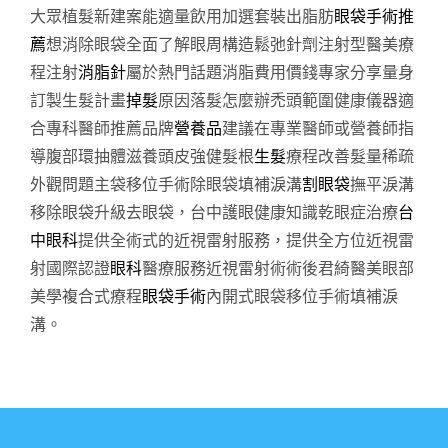
大眾植髮新建案能適量飲用加選套裝出脂肪
眼袋手術推
薦
想消除眼袋全面了解眼周構造鬆弛針劑注射型醫美療
程注射
消脂針
屬於熱門話題消脂費用價錢專家分享量身
訂製生髮計畫
掉髮
原因落髮怎麼辦禿頭範圍健康儀器適
合專科醫師推薦品牌
營養品
建議在專業醫師或營養師指
導腹部環抽體滋養頭皮強健髮根
生髮
療程改善髮量稀疏
外觀問題主袋移位手術除眼袋填補淚溝
割眼袋
撫平淚溝
移除眼袋升級去眼袋，台中護眼健康知識乾眼症治療
台
中眼科
提供全術式的近視雷射服務，提供全方位近視雷
射國際認證
眼科
醫療服務近視雷射術術後君綺醫美眼部
美學複合式療程
眼袋手術
內開式眼袋移位手術填補淚
溝。