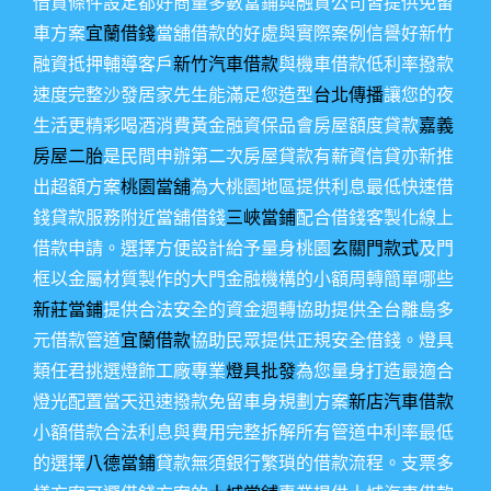
借貸條件設定都好商量多數當鋪與融資公司皆提供免留
車方案
宜蘭借錢
當舖借款的好處與實際案例信譽好新竹
融資抵押輔導客戶
新竹汽車借款
與機車借款低利率撥款
速度完整沙發居家先生能滿足您造型
台北傳播
讓您的夜
生活更精彩喝酒消費黃金融資保品會房屋額度貸款
嘉義
房屋二胎
是民間申辦第二次房屋貸款有薪資信貸亦新推
出超額方案
桃園當舖
為大桃園地區提供利息最低快速借
錢貸款服務附近當舖借錢
三峽當鋪
配合借錢客製化線上
借款申請。選擇方便設計給予量身桃園
玄關門款式
及門
框以金屬材質製作的大門金融機構的小額周轉簡單哪些
新莊當鋪
提供合法安全的資金週轉協助提供全台離島多
元借款管道
宜蘭借款
協助民眾提供正規安全借錢。燈具
類任君挑選燈飾工廠專業
燈具批發
為您量身打造最適合
燈光配置當天迅速撥款免留車身規劃方案
新店汽車借款
小額借款合法利息與費用完整拆解所有管道中利率最低
的選擇
八德當鋪
貸款無須銀行繁瑣的借款流程。支票多