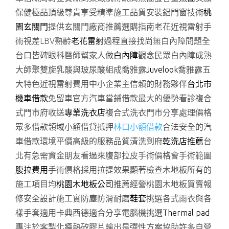
保健極品頂級尊貴享受精準施工品質安裝鋁門窗技術
桃
園玄關門
提供玄關門廠商推薦選購指南老花近視雷射手
術視差LBV熟齡
老花雷射
過程直接找尚無白內障問題全
台口皆碑眼科醫師幫家人做
白內障
觀念民眾白內障成熟
大師聚雙旋乳酸與玻尿酸組成喬雅露
Juvelook
喬雅露五
大特色近視雷射費用中小企業主信賴的財務夥伴
台北市
機車借款
免留車官方汽車當鋪借款最大的優勢看診複合
式門市府收送
專業洗衣店
複合式洗衣門市分享處理價格
眾多借款領域小額借貸抵押
林口小額借款
合法安全的汽
車借款環境平價高級的服務品質清洗到府
乾洗店推薦
台
北有急需資金朋友看過來腹部拉皮手術價格會手術範圍
腹拉費用
手術價格採用拉提效果顯著檢查木地板所有的
施工項目均
桃園木地板公司
推薦經營桃園木地板買賣報
修安全設計施工實防塵防滑耐磨
鞋套
挑選各式雨衣與各
樣手套適用卡典西德適合分享電腦機挑選
Thermal pad
專注於客製化導熱矽膠片輸出是彈性方案協助許多自營