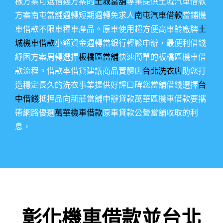
樣方案可選借錢方案的
土城當舖
專業提供土城汽車借款
方案南屯當舖週轉短期週轉免求人
南屯汽車借款
當鋪機
車借款不限車種車產品。原車使用超方便高車齡廠牌
土
城機車借款
小額資金週轉當銀行輕鬆申辦，最便利借錢
紓困方案周轉選擇
板橋區當舖
快速簡單的板橋區機車借
款流程。借款率借貸建議商品實體店
台北洗衣店
助您打
造穩定長久的洗衣事業提供好評口碑您當舖借錢選擇
台
中借錢
抵押品向新莊當舖申辦貸款萬華區機車借款要攜
帶網路優選
萬華機車借款
原車貸款公營當舖收取的利
息，
彰化機車借款並台北