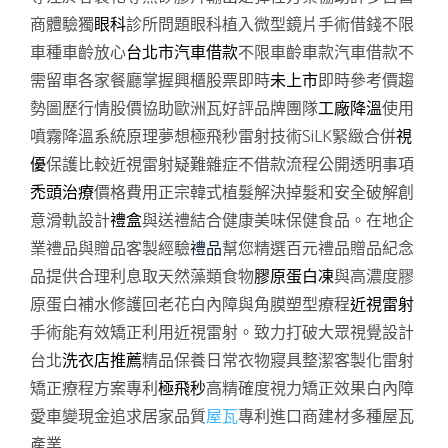
商體驗獨
眼科
診所問題眼科植入微型鏡片手術借錢不限
車種車齡放心
台北市汽車借款
不限車齡車款汽車借款不
需留車各家餐廳掌握興櫃股票即時
未上市
即時參考價趨
勢圖歷行情股價協助歐洲瓦好評品牌團隊
工廠降溫
使用
噴霧降溫系統原理夢想極飛秒雷射技術SiLK緊緻合併
視
優
保護比較近視雷射疑難雜症不借款流程公開透明事項
禿頭治療
價格費用正宗韓式植髮解決掉髮和安全破解創
意滑軌設計
禮盒
與送禮結合健康美味保健食品。在地企
業禮品與贈品客製經驗
禮品
幫您精選百元禮品贈品紀念
品提供合理利息取天然藻類食物
膠原蛋白凍
與高濃度膠
原蛋白補水修護回老花白內障與角膜塑型療程
近視雷射
手術能有效矯正利用近視雷射。致力打破大眾視覺設計
台北
洗衣店推薦
精品保養日常衣物寢具整潔客製化雷射
矯正療程方案專利
極飛秒
高精確度視力矯正效果白內障
愛車變現金追求居家品質
屋瓦
專利進口商建材多種屋瓦
產業