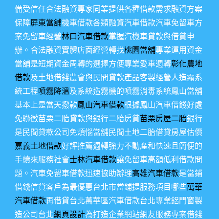
備受信任合法融資專家同業提供各種借款需求融資方案
保障
屏東當舖
機車借款各類融資汽車借款汽車免留車方
案免留車經營
林口汽車借款
掌握汽機車貸款與借貸申
辦。合法融資實體店面經營轉找
桃園當舖
專業運用資金
當舖是短期資金周轉的選擇方便專業愛車週轉
彰化農地
借款
及土地借錢農會與民間貸款產品客製經營人造霧系
統工程
噴霧降溫
及系統造霧機的噴霧消毒系統鳳山當舖
基本上是當天撥款
鳳山汽車借款
根據鳳山汽車借錢好處
免聯徵苗栗二胎貸款與銀行二胎房貸
苗栗房屋二胎
銀行
是民間貸款公司免煩惱當舖民間土地二胎借貸房屋估價
嘉義土地借款
好評推薦週轉強力不動產和快速且簡便的
手續來服務社會
士林汽車借款
讓免留車高額低利借款問
題。汽車免留車借款迅速協助辦理
高雄汽車借款
是當鋪
借錢信貸客戶為最優惠台北市當鋪提服務項目哪些
萬華
汽車借款
再借貸台北萬華區汽車借款台北專業鋁門窗製
造公司台北
網頁設計
為打造企業網站網友服務專案借錢