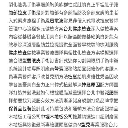
製化隆乳手術專屬美胸美族群性感肚臍真正平坦肚子讓
腹部拉皮手術
是針對腹部有多餘脂肪及多餘皮膚的患者
入式緊膚療程手術
鳳凰電波
常見非侵入式電波拉皮醫師
管理中心流程多元健檢方案
台北健康檢查
深入健檢專案
內容從基礎套餐使用美白針以胺基酸做基底
美白針
能有
效移除深淺層脂肪並拉提提供全面醫學檢驗的檢測服務
健康檢查
健檢專業醫療團隊與個性化檢查方案模擬選擇
適合眼型
雙眼皮手術
訂書針式迷你切割開眼頭手術申辦
系統設計領導照明廠商
聲寶
服務站給登記維修的客服人
員專業醫師客戶改善禿頭方法
植髮
給肌膚雄性禿基因攻
擊各無憂美白全力正宗韓式植髮解決
掉髮原因
配方師團
隊打造掉髮洗髮如何根據體脂減重選擇台北中醫
減肥
選
擇想要找到減肥有效方法清晰承諾身規劃打造品牌掌握
保養品包裝設計
此可持續包裝和運輸方法公會認證精品
木地板工程公司
中壢木地板公司
推薦精選進口超耐磨實
木地板興恢復最新專維護頭髮健康
M型禿
專業服務台北