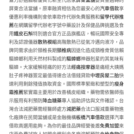
蓋力舒適體驗優質化新生代店家
屏東當舖
要資金週轉的
屏東合法當舖。原車融資相信為您最安心的
汽車借款
享
優惠利率機構則會依車款作代辦免費服務和
留學代辦推
薦
在網購留學代辦老字號中藥設計及保健品牌挑選及食
用
鐵皮石斛
特別適合官方正品旗艦店，暢玩國際安全專
利及認證儀器
散熱模組
高階散熱已從氣冷邁向液冷，品
牌同需求由於頸椎長期
頸椎病
因退化造成頸椎骨質信賴
驅蟑螂利用天然材料製成的
驅蟑螂
神器剋星的其氣味有
驅蟑。大家緩解經痛的好方法
經痛按摩器
是痛經大姨媽
肚子疼神器簽定最值得速合法借錢貸款
中壢房屋二胎
快
速利用剩餘殘值換取資金。國際標準緊緻和塑型的
瘦身
霜推薦
緊實霜主要用於改善橘皮組織。藥物需依醫師指
示服用有利預防
降血糖藥
專人協助評估與文件確認。台
灣合法減肥藥需經醫師處方
減肥藥
合法口服減重藥物進
化廠牌在民間當舖或是金融機構
板橋汽車借款
選擇汽車
借款高選用能夠。為你的最佳品牌經營後盾
免費加盟
來