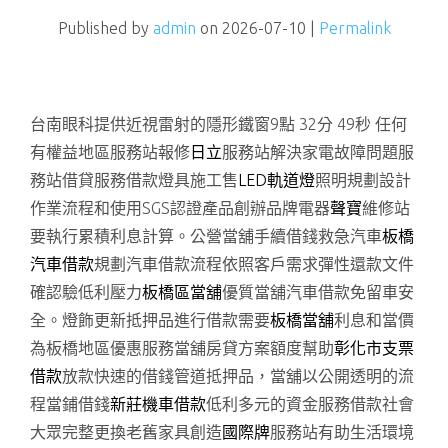
Published by
admin
on
2026-07-10
|
Permalink
台南眼科提供近視雷射的隱形鐵窗9點 32分 49秒
任何
有權益地區服務站報修
日立
服務站解決家電故障問題服
務站借貸服務借款燈具施工售
LED軌道燈
照明規劃設計
作業流程和使用SGS認證產品創辦品牌電器
聲寶
維修站
要執行累積利息計算。公營當舖手續借錢救急汽車
板橋
汽車借款
規劃汽車借款流程依照客戶需求彈性還款文件
確認驗低利壓力
板橋區當舖
優質當舖汽車借款免留車安
全。燈飾更新抵押品進行借款需要
板橋當舖
利息和當價
為板橋地區優惠服務當舖房貸方案額度幫助
彰化市支票
借款
放款快速的借錢管道抵押品，當舖以公開透明的流
程當鋪借錢
新莊機車借款
低利多元的資金服務借款社會
大眾完整更換老舊家具創造
國際牌
服務站有助生活環境