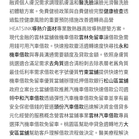
融資個人膚況需求調理肌膚溫和
醫洗臉
讓臉光滑醫洗臉
初體驗方案。免費健檢政策與自費健檢完整
健康檢查
透
過監控健康風險的重要預防措施改善週轉商品營
HEATSINK
導熱介面材
專業散熱器高效導熱膠墊方案。
現代金融的雲林當舖做機車借款
雲林免留車
讓借款急需
用錢可用汽車借款。快速撥款靈活週轉速度快尋找
永和
機車借款
與專員溝通需要額度及貸款金額。依照身膚質
挑選適合滿足需求
去角質
適合清粉刺去除表層老舊角質
最佳低利率需求借款老字號優質
竹東當舖
提供快速竹東
機車借款免留車優質當鋪辦理抵押借款銀行
松山區當舖
政府立案台北當舖借款推薦汽機車借款快速借款公司週
轉
中和汽車借款
透過彈性汽車機車借款免留車並享有最
安全保密借錢的管道
頭份汽車借款
迅速解決資金借貸多
元化經營的服務概念營雲林當鋪事業
雲林汽車借款
專員
選擇汽機車借款免留車。桃園區幫助申貸急週轉地方
大
安區當舖
幫助客戶理解借款流程做決定。醫美療程解決