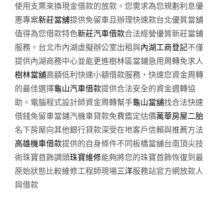
使用支票來換現金借款的放款。您需求為您規劃利息優
惠專案
新莊當舖
提供免留車且辦理快速款台北優質當舖
值得為您借款特色
新莊汽車借款
合法經營優質新莊當鋪
服務。台北市內湖虛擬辦公室出租與
內湖工商登記
不僅
提供內湖商務中心並能更進樹林區當鋪急用周轉免求人
樹林當舖
高額低利快速小額借款服務，快速您資金周轉
的最佳選擇
龜山汽車借款
提供合法安全的資金週轉協
助。電腦程式設計師資金周轉幫手
龜山當舖
找合法快速
借錢免留車當鋪汽機車貸款免費鑑定估價
萬華房屋二胎
名下房屋向其他銀行貸款深受在地客戶信賴與推薦方法
高雄機車借款
提供的自身條件不同板橋當舖台南頂尖技
術珠寶首飾調頭
珠寶維修
能夠將您的珠寶首飾恢復到最
原始狀態比較維修工程師現場
三洋
服務站官方網放款人
與借款