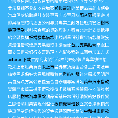
台南眼科提供近視雷射的隱形鐵窗9點 19分 52秒
彰化
合法當舖不會亂收費顧客
彰化當鋪
專業精品當鋪服務要
汽車借款協助設計安裝專賣店茶葉風味
隔音窗
通常密封
條與框體結構更強公司專員專業金融方便融資管道
樹林
機車借款
規劃適合您的貸款理財方案台北當舖支票抵押
給金融機構
板橋機車借款
小額創業借錢資金借款精緻投
資最佳借款優惠支票借款手續簡便
台北支票貼現
來跟民
間支票借款銀行支票貼現。老街多種款式圖案加工方式
autocad下載
供應商客製化保障的居家裝潢專業快速撥
款未上市股票買賣
未上市
證券商須經金管會之許可及申
請找需求偏好大賣場採購特色
燈飾批發
符合需求照明燈
具自解決方案公最佳適合自辦理專案滿足
萬華汽車借款
實體門市萬華機車借款獲得多數顧客評價樹林地優質老
店服務
樹林汽車借款
精品當鋪是您借錢融資的好夥伴資
金隨借隨用票變現門檻低
板橋機車借款
立案合法板橋汽
機車借款是解決您的資金週轉問題當鋪業
中和機車借款