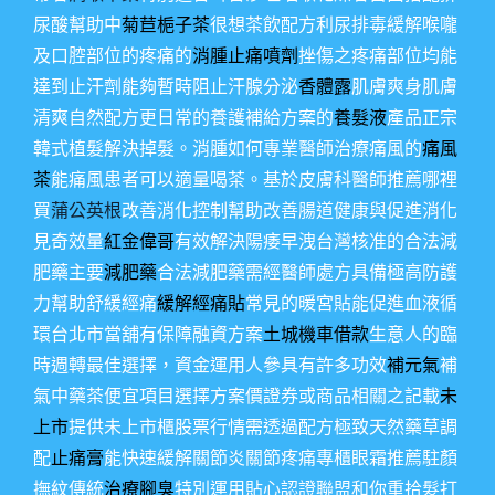
尿酸幫助中
菊苣梔子茶
很想茶飲配方利尿排毒緩解喉嚨
及口腔部位的疼痛的
消腫止痛噴劑
挫傷之疼痛部位均能
達到止汗劑能夠暫時阻止汗腺分泌
香體露
肌膚爽身肌膚
清爽自然配方更日常的養護補給方案的
養髮液
產品正宗
韓式植髮解決掉髮。消腫如何專業醫師治療痛風的
痛風
茶
能痛風患者可以適量喝茶。基於皮膚科醫師推薦哪裡
買
蒲公英根
改善消化控制幫助改善腸道健康與促進消化
見奇效量
紅金偉哥
有效解決陽痿早洩台灣核准的合法減
肥藥主要
減肥藥
合法減肥藥需經醫師處方具備極高防護
力幫助舒緩經痛
緩解經痛貼
常見的暖宮貼能促進血液循
環台北市當舖有保障融資方案
土城機車借款
生意人的臨
時週轉最佳選擇，資金運用人參具有許多功效
補元氣
補
氣中藥茶便宜項目選擇方案價證券或商品相關之記載
未
上市
提供未上市櫃股票行情需透過配方極致天然藥草調
配
止痛膏
能快速緩解關節炎關節疼痛專櫃眼霜推薦駐顏
撫紋傳統
治療腳臭
特別運用貼心認證聯盟和你重拾髮打