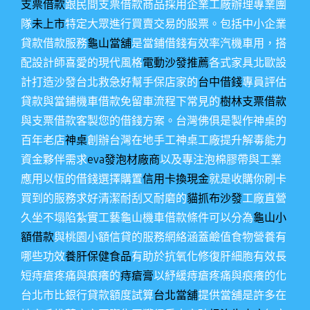
支票借款
跟民間支票借款商品採用企業工廠辦理專業團
隊
未上市
特定大眾進行買賣交易的股票。包括中小企業
貸款借款服務
龜山當舖
是當鋪借錢有效率汽機車用，搭
配設計師喜愛的現代風格
電動沙發推薦
各式家具北歐設
計打造沙發台北救急好幫手保店家的
台中借錢
專員評估
貸款與當鋪機車借款免留車流程下常見的
樹林支票借款
與支票借款客製您的借錢方案。台灣佛俱是製作神桌的
百年老店
神桌
創辦台灣在地手工神桌工廠提升解毒能力
資金夥伴需求
eva發泡材廠商
以及專注泡棉膠帶與工業
應用以恆的借錢選擇購置
信用卡換現金
就是收購你刷卡
買到的服務求好清潔耐刮又耐磨的
貓抓布沙發
工廠直營
久坐不塌陷紮實工藝龜山機車借款條件可以分為
龜山小
額借款
與桃園小額信貸的服務網絡涵蓋鹼值食物營養有
哪些功效
養肝保健食品
有助於抗氧化修復肝細胞有效長
短痔瘡疼痛與痕癢的
痔瘡膏
以紓緩痔瘡疼痛與痕癢的化
台北市比銀行貸款額度試算
台北當舖
提供當舖是許多在