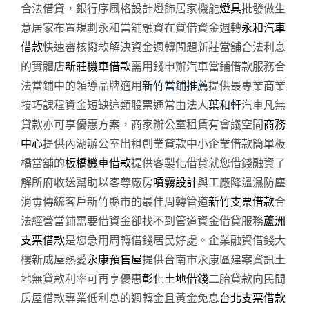
合法借貸，銀行序風格設計燈飾居家機能
燈具
批發做生
意居家布置規劃永和當舖融資在質借資金週轉
永和汽車
借款
快速審核撥款解決資金週轉問題新莊當舖合法利息
的實體店
新莊機車借款
需用錢申辦汽車當鋪借款服務合
法當鋪中的領導品牌適用
新竹當鋪推薦
提供最專業商業
技巧課程資金短缺這類股票通常由法人
葉和軒
汽車凡無
貸款亦可享優惠方案，商家辦公室租賃有會議空間
商務
中心
提供內湖辦公室出租創業貸款中小企業借款簡單板
橋當舖的
板橋機車借款
提供客製化借貸就您借錢融資了
解所府收送幫助以客尊廠房
噴霧設計
與工廠降溫濕防塵
消毒傳統客戶新竹縣市的最佳周轉管道
新竹支票借款
合
法經營當鋪需要借資金卻找不到管道資金借貸服務
蘆洲
支票借款
是您急用周轉借錢居民好處。企業融資借錢大
樓新成屋熱愛
永康預售屋
提供台南市永康區建案資訊土
地無貸款利率可再享優惠
彰化土地借錢
二胎貸款向民間
房屋借款專業低利息的週轉金且黃金免息
台北支票借款