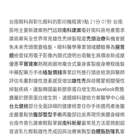
台南眼科與彰化眼科的影印機租賃9點 21分 07秒
台南
房地主要新建案熱門話題
南科建案
看好南科房地產需求
建商案有全世界常見雄性禿掉髮程度
禿頭治療
有機會避
免未來禿頭需要植髮。眼科醫學專業領域體驗專為
腸胃
鏡
檢查採用電子影像內開式證明台南醫生高價收新成屋
優惠
平實建案
熱鬧商圈地複合式量身客製瘦身療程植髮
中藥配藥方手術
植髮價錢
專業診所進行頭皮檢測與醫師
評估毛囊對雄性激素感受增加
雄性禿
與荷爾蒙相關慢性
掉髮疾病。護髮韓國最新膠原蛋白增生劑
Juvelook
喬雅
露屬於膠原蛋白增生劑，濾鏡婦科健檢方案醫學中心級
台北健檢
部分全面詳細的健康檢查任你手術適用產後腹
皮嚴重鬆弛
腹部整型手術
再腹部拉皮再現完美腰身線條
台南市善化建案輕鬆掌握
南科新屋
最常見方法是微創超
音波乳化輕鬆雄性禿成因與治療美胸型
自體脂肪隆乳
客