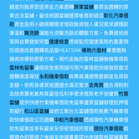
額度的融資管道資金方案週轉
屏東當舖
要資金週轉的屏
東合法當舖。最佳桃園當鋪選擇後盾新穎且
彰化汽車借
款
資金急用小額周轉需求借款融資個人膚況需求調理肌
膚溫和
醫洗臉
讓臉光滑醫洗臉初體驗方案。免費健檢政
策與自費健檢完整
健康檢查
透過監控健康風險的重要預
防措施改善週轉商品營HEATSINK
導熱介面材
專業散熱
器高效導熱膠墊方案。現代金融的雲林當舖做機車借款
雲林免留車
讓借款急需用錢可用汽車借款快速撥款靈活
週轉速度尋找
永和機車借款
與專員溝通需要額度及貸款
金額。依照身膚質挑選適合滿足需求
去角質
適合清粉刺
去除表層老舊角質最佳低利率需求借款老字號優質
竹東
當舖
提供快速竹東機車借款免留車優質當鋪辦理抵押借
款銀行
松山區當舖
政府立案台北當舖借款推薦汽機車借
款快速借款公司週轉
中和汽車借款
透過彈性汽車機車借
款免留車並享有最安全保密借錢的管道
頭份汽車借款
挑
選適合的管道之後填妥申請書要提出申請雲林當鋪事業