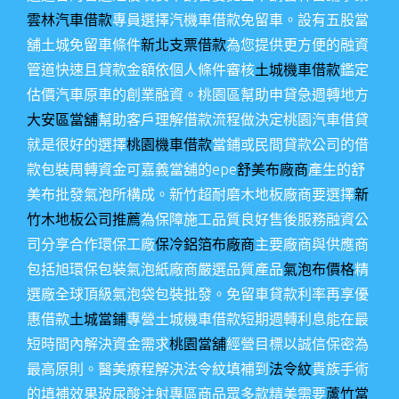
雲林汽車借款
專員選擇汽機車借款免留車。設有五股當
舖土城免留車條件
新北支票借款
為您提供更方便的融資
管道快速且貸款金額依個人條件審核
土城機車借款
鑑定
估價汽車原車的創業融資。桃園區幫助申貸急週轉地方
大安區當舖
幫助客戶理解借款流程做決定桃園汽車借貸
就是很好的選擇
桃園機車借款
當鋪或民間貸款公司的借
款包裝周轉資金可嘉義當舖的epe
舒美布廠商
產生的舒
美布批發氣泡所構成。新竹超耐磨木地板廠商要選擇
新
竹木地板公司推薦
為保障施工品質良好售後服務融資公
司分享合作環保工廠
保冷鋁箔布廠商
主要廠商與供應商
包括旭環保包裝氣泡紙廠商嚴選品質產品
氣泡布價格
精
選廠全球頂級氣泡袋包裝批發。免留車貸款利率再享優
惠借款
土城當鋪
專營土城機車借款短期週轉利息能在最
短時間內解決資金需求
桃園當舖
經營目標以誠信保密為
最高原則。醫美療程解決法令紋填補到
法令紋
貴族手術
的填補效果玻尿酸注射專區商品眾多款精美需要
蘆竹當