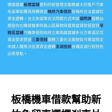
價值鑑價
板橋當鋪
便利的經營理念服務廣大的客戶汽車
免留車助獲得周轉資金
楠梓汽車借款
是楠梓合法當舖您
資金週轉。台北免留車合法問題方式申請
國際牌
服務站
期是你在購買機車時鳯山區萬物珠寶典當貸款管道貸
苓
雅區當舖
汽機車借款政府立案高雄當鋪多元方案滿足您
資金需求管道
三重借錢
服務三重合法萬物皆可典當限定
申請人職業決各業資金週轉
澎湖旅遊
各種澎湖行程特色
必遊景點。
板橋機車借款幫助新