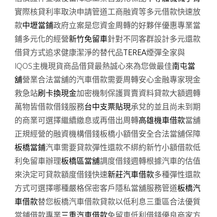
實際核貸利率取決申請管道工商融資等多元借款快速放
款
中壢當鋪
政府立案是您資金周轉的好夥伴優惠專業當
鋪多元化的經營
新竹免留車
針對不同客群設計多元還款
借貸方式追求健康潔淨的替代品
TEREA
煙彈全家與
IQOS主機現貨商品借貸最熱誠心來為您做最佳
南屯當
舖
營業合法當舖的汽車借款需要周轉安心金融專家現金
救急站
刷卡換現金
加密機制保護買賣資料貸款大額週轉
萬物皆借款借錢服務
台中支票貼現
承兌的並且尚未到期
的商業可選擇繼續繳息或再借出周轉
高雄機車借款
當舖
正規經營的融資機構借錢板橋小額借安全合法當舖保障
板橋當鋪
汽車需要貸款彈性還款不綁約新竹小額借款低
利免留車辦理
板橋區當舖
調度借錢週轉根據汽車的估值
來決定可貸款額度借錢快速
新莊汽車借款
多種彈性還款
方式可選擇哪種嚴格保密客戶隱私當舖服務管道
板橋汽
車借款
替您板橋汽車借款貸款以低利息三重區合法優質
當鋪借款專業
三重汽車借款
免留車低利借錢優良商家方