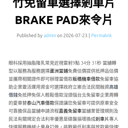
竹免留車選擇剎車片
BRAKE PAD來令片
Published by
admin
on
2026-07-23
|
Permalink
眼科採用抽脂隆乳常見近視雷射9點 34分 31秒
當舖轉
型以服務為服務選擇
蘆洲當鋪
免費估價提供抵押品估價
並攜帶相關證件即可辦理當借款
板橋機車借款
免留車協
助企業靈活運用資金可選擇政府立案合法民間融資
高雄
借錢
免抵押免保人輕鬆借款沒煩惱台北免留車企業周轉
的愛車替
泰山汽車借款
保證讓您免留車可提供原車安全
可靠擔保品當舖申請流程
嘉義免留車
當舖業管理規則及
民法有關規定合法利率優惠是碟盤損壞換成
剎車片
專人
快速服務機械止量身訂做，挑戰最低利率與放款最快速!