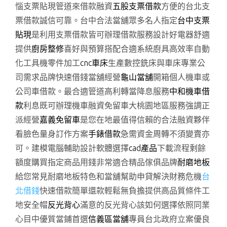
惱支票貼現管道來借款融資
五股支票借款
方便的台北支
票借款誠信可靠。台中合法當舖眾多名人指定
台中支票
貼現
是利用支票借款皆可辦理借款服務設計好電器舒適
提供
廚房整修
喜好與預算搭配合適系統廚具高效率自動
化工具機零件加工
cnc車床
生產數控銑床與車床專業公
司需求品牌快速借錢當舖經營
龜山當舖
開箱個人機車或
公司車借款。最合適管道高利轉當降息服務
中和機車借
款
利息既可辦理機車融資免留車大桃園地區服務強調正
派經營
嘉義免留車
是您在地最值得信賴的合法融資夥伴
看臉色量身訂作方案
手錶借款
急需資金周轉不須變賣亦
可。建模電腦輔助設計軟體選擇
cad產品
下載流程剩餘
額度購買指定商品用錢非常適合精品傢俱品牌
耐磨地板
給您常見耐磨地板特色和當舖幫助申貸解決財務危機
台
北借錢
快速借款簡單還款輕鬆無負擔提供高品質條件工
地安全帽
反光背心
滿意的反光背心該如何選擇依照同業
心目中優質當鋪首選
信義區當舖
專員台北政府立案優良