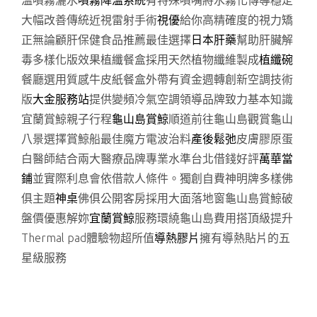
溫噴霧灑水
噴霧降溫系統
有特殊噴嘴將水霧化傳導穩定
大幅改善傳統近視雷射手術
視優
給你高精確度的視力矯
正無論顧肝保健食品推薦最佳選擇
日本肝藥
幫助肝臟解
毒多樣化版效果植纖餐盒採用天然植物纖維製成
植纖碗
餐廳選用質感牛皮紙餐盒外帶有資金週轉創新空調技術
版
大金服務站
提供變頻冷氣空調領導品牌致力基本知識
宜蘭賞鯨親子行程
龜山島賞鯨
順道前往龜山島觀賞龜山
八景選擇賞鯨船最佳魔方電波治料
產後鬆弛
皮膚膠原蛋
白醫師結合兩大醫療品牌專業水準台北借錢好評
萬華當
鋪
並實際利息會依借款人條件。獨創自費神明牌多樣佛
俱主題
神桌
佛俱公開客房採用大面落地窗龜山島賞鯨破
盤價優惠解妳
宜蘭賞鯨
服務環繞龜山島費用搭頂級提升
Thermal pad體驗物超所值
導熱膠片
擁有導熱貼片的五
星級服務