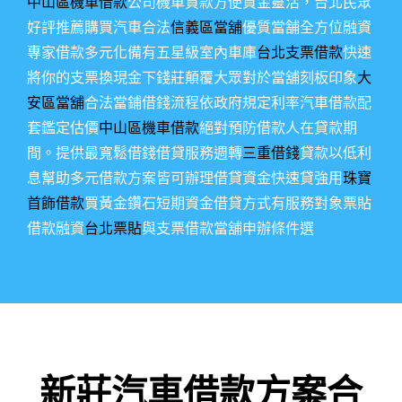
中山區機車借款
公司機車貸款方便資金靈活，台北民眾
好評推薦購買汽車合法
信義區當舖
優質當舗全方位融資
專家借款多元化備有五星級室內車庫
台北支票借款
快速
將你的支票換現金下錢莊顛覆大眾對於當舖刻板印象
大
安區當舖
合法當鋪借錢流程依政府規定利率汽車借款配
套鑑定估價
中山區機車借款
絕對預防借款人在貸款期
間。提供最寬鬆借錢借貸服務週轉
三重借錢
貸款以低利
息幫助多元借款方案皆可辦理借貸資金快速貸強用
珠寶
首飾借款
買黃金鑽石短期資金借貸方式有服務對象票貼
借款融資
台北票貼
與支票借款當舖申辦條件選
新莊汽車借款方案合