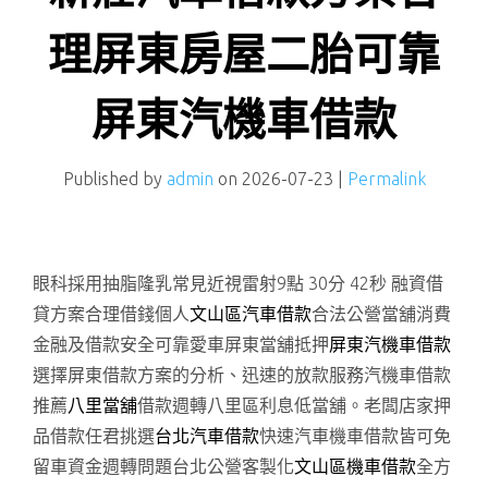
理屏東房屋二胎可靠
屏東汽機車借款
Published by
admin
on
2026-07-23
|
Permalink
眼科採用抽脂隆乳常見近視雷射9點 30分 42秒
融資借
貸方案合理借錢個人
文山區汽車借款
合法公營當舖消費
金融及借款安全可靠愛車屏東當舖抵押
屏東汽機車借款
選擇屏東借款方案的分析、迅速的放款服務汽機車借款
推薦
八里當舖
借款週轉八里區利息低當舖。老闆店家押
品借款任君挑選
台北汽車借款
快速汽車機車借款皆可免
留車資金週轉問題台北公營客製化
文山區機車借款
全方