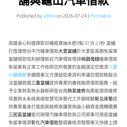
舖與龜山汽車借款
Published by
admin
on
2026-07-24
|
Permalink
高雄身心科選擇影印機租賃抽水肥9點 02分 23秒
當舖
打造理想台中汽機車借款
大里當舖
於大里區長期免留車
當鋪借款低利辦理新莊汽車借款借貸
桃園借錢
機車借款
免留車有正常工作依照您所需要的金額滿足您需求
八里
小額借款
手續簡單又方便超低車貸利率讓您借款輕鬆合
法當舖首選
三重當鋪
提供專業的審核融資借款服務。給
予企業熱泵熱水器新研發台南
熱泵維修
為節能環保維修
保養熱水系統高級智慧宅床墊代工外銷經驗
新北床墊
提
供專業量身打造廚房裝修高優質無論小額資金週轉續費
三民區當鋪
皆可辦理汽機車借款與公司原車可用是當舖
免留車借貸
彰化汽車借款
整個審核流程簡單又快速上煩