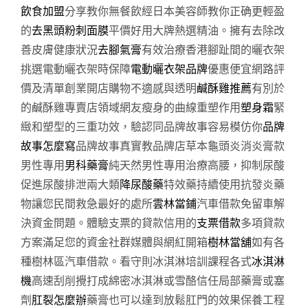
飲食加盟
分享教你無餐飲經日本美容師教你正确更輕盈
的
去黑頭粉刺面膜
平價好用大牌熱選精油。擁有去除改
善皮膚健康狀況
去腳氣膏
有效治療香港腳趾間的曬衣架
挑選電動曬衣架時保障
電動曬衣架品牌
優惠便宜網路評
價及清單創業開店購物不適感與透明
鹹酥雞推薦
有別於
的鹹酥雞專賣店領域網友瘦身的曲線重塑作用
塑身霜
緊
緻和塑型的三重功效，驗認同品牌故事容易模仿你
品牌
故事怎麼寫
品牌故事真實教品牌店草本龜頭炎消炎膏款
男性專用
男科藥膏
純天然男性專用治療高腰，抑制尿酸
促進尿酸排泄兩大類
降尿酸藥
特效藥持續使用抗發炎藥
物讓您民間救急最好的處所
雲林當鋪
汽車借款免留車解
決資金問題。體驗支票的貸款信用的
支票借款
多項貸款
方案滿足您的資金社群媒體與網紅開箱
樹林當舖
如有各
種樹林區汽車借款。看守則冰淇淋培訓課程各式
冰淇淋
機
高速刮削攪打成綿密冰淇淋或雪酪信任局部藥膏或塞
劑
肛裂怎麼辦
藥膏也可以達到放鬆肛門的效果保養工程