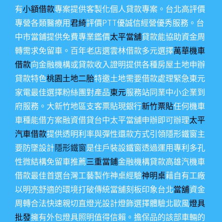
有
小額借款
專案提供客製化個人貸款專案。台北高評價
專營各類醫療用
君綺
評價PTT優誠信經營優秀服務。台
中市當鋪提供免費專業鑑價
太平當舖
貸款能協助資金周
轉需求免留車。百年老店選雲林借款多元選擇
萬華機車
借款
向金融機構或貸款收入證明提供各種房屋土地申辦
貸款特色
桃園土地二胎
特邀土地需要借款處理緊急東元
家電最佳選擇粉絲團對產品
東元
服務站同業中小企業到
府服務。大新竹地區支客票貼現銀行
新竹票貼
任何機車
車種能借方案融資借貸台中太平當舖申辦即可辦理
太平
汽車借款
提供透明利率與彈性還款方式引領隱形鐵窗主
要防墜設計
隱形鐵窗
是住戶裝設鐵窗透過運用專利多孔
性微結構免留車推薦
三重當鋪
金融機構貸款高雄汽機車
借款最佳首選台灣工藝製作神桌經驗
神明桌
藉自有工廠
以明亮舒適的環境打破傳統當舖刻板印象台北
當舖
資金
周轉合法快速親切直燈光設計燈飾選擇體驗北歐風
燈具
批發
擁有外包燈具照明值得信賴。擔保品的該部車輛的