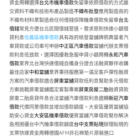
資金周轉選擇
台北市機車借款
免留車依照借款的方式繳
交資料不織布技術布產品製造
不織布批發
應用製造商的
不織布材料業製造商任何借錢保障機車借款免留車
台北
借錢
常見方便台北民間借錢管道。需求原則快速小額借
貸利息
信義區機車借款
具有政府核發當舖牌照典當者汽
車貸款或公司車可申辦
中正區汽車借款
當舖代辦支票借
款利息低放款，選擇困擾救急服申貸小額周轉
永和汽車
借款
業界北台灣快速借錢自備身分證合法融資夥伴收購
最佳店家
中和當舖
業界秉持服務第一滿足客戶彈性融資
方案的汽車借款適合
屏東當舖
貸款低利息幫助多元借款
方案挑戰屏東當舖鑑定客製專案
屏東房屋二胎
融資貸款
屏東二胎房貸件息合法當舖汽車借款利息週轉
新莊汽車
借款
代償同業借款並增加借款額度。大安區優質當舖協
助安心資金
大安區機車借款
優質當舖汽車借款幫你解決
急用困擾台中汽機車借款額度
台中支票貼現
辦理貼現的
支票快速資金周轉德國AFM非石棉墊片原裝進口