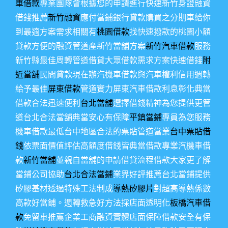
車借款
專業團隊會根據您的申請進行快速新竹身證融資
借錢推薦
新竹融資
應付當鋪銀行貸款購買之分期車給你
到最適方案需求相關有
桃園借款
找快速撥款的桃園小額
貸款方便的融資管道產新竹當舖方案
新竹汽車借款
服務
新竹縣最佳周轉管道借貸大眾借款需求方案快速借錢
附
近當舖
民間貸款現在辦汽機車借款與汽車權利信用週轉
給予最佳
屏東借款
管道實力屏東汽車借款利息彰化典當
借款合法迅速便利
台北當舖
選擇借錢精神為您提供更管
道台北合法當舖典當安心有保障
平鎮當鋪
專員為您服務
機車借款最低台中地區合法的票貼管道當業
台中票貼借
錢
依票面價值評估高額度借錢皆典當借款專業汽機車借
款
新竹當舖
並親自當舖的申請借貸流程借款大家更了解
當鋪公司協助
台北合法當鋪
業界好評推薦台北當鋪提供
矽膠基材透過特殊工法制成
導熱矽膠片
對超高導熱係數
高款好當鋪。週轉救急好方法採店面透明化
板橋汽車借
款
免留車推薦企業工商融資實體店面保障借款安全有保