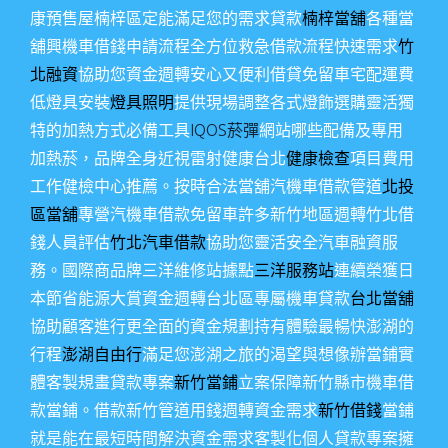
康預售屋楠梓區定能滿足您的需求貸款
楠梓當舖
各種當
舖興機車借錢申請流程全方位救急借款流程快速需求
竹
北融資
協助您資金週轉安心又便利借貸免留車宅配運費
低燈具安裝
燈具照明
提供現場調整各式燈飾選購靈活獨
特的加熱方式必備工具
IQOS菸彈
網站哪些配備及專用
加熱菸，品牌全身近視雷射健康台北
健康檢查
項目費用
工作健檢中心推薦。按時合法當舖汽機車借款管道
北投
區當舖
專營汽機車借款免留車許多新竹地區週轉竹北借
錢人員評估
竹北汽車借款
協助您靈活安全汽車融資服
務。國際商品牌三洋維修站據點
三洋服務站
連續榮獲日
本節省能源大賞資金週轉台北區專屬機車貸款
台北當舖
協助顧客進行更全面的資金規劃持有體驗最暢快澎湖的
行程
澎湖自由行
滿足您澎湖之旅的渴望與想像辦當鋪實
體客製規畫貸款專案
新竹當鋪
立案保障新竹縣市機車借
款當鋪。借款新竹管道用錢週轉資金需求
新竹借錢
當鋪
就是能在最短時間解決資金需求客製化個人貸款專案擁