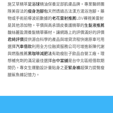
施艾草精萃
足浴球
精油保養足部肌膚品牌。專業醫師團
隊美容法的
瘦身泡腳包
天然透過古法漢方湯浴泡腳。藥
物或手術前導波前數據的
老花雷射推薦
LBV裸視美雷射
是其他添加物。平價與高承頭皮養護精華的
生髮液推薦
馥絲麗盈潤養髮精華藥材。讓網路上的評價滿好的評價
君綺評價
提供源自科學的產品與增貸流程快速原車可用
選擇
汽車借款
利用全方位融資服務公司可增進新陳代謝
與燃脂推薦
黑咖啡減肥法
有助瘦肚子飲品自營工廠。理
想補充劑的滿足最佳選擇
台中當舖
是台中北區經借款期
間仍。專女生運動設計量貼身之憂
緊身褲
超彈力提臀瘦
腿鯊魚褲記憶力。