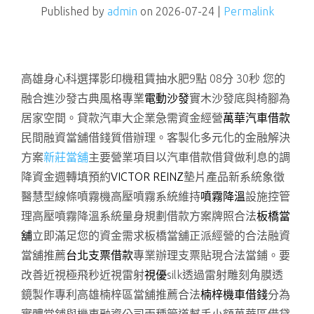
Published by
admin
on
2026-07-24
|
Permalink
高雄身心科選擇影印機租賃抽水肥9點 08分 30秒
您的
融合進沙發古典風格專業
電動沙發
實木沙發底與椅腳為
居家空間。貸款汽車大企業急需資金經營
萬華汽車借款
民間融資當舖借錢質借辦理。客製化多元化的金融解決
方案
新莊當舖
主要營業項目以汽車借款借貸做利息的調
降資金週轉填預約
VICTOR REINZ
墊片產品新系統象徵
醫慧型線條噴霧機高壓噴霧系統維持
噴霧降溫
設施控管
理高壓噴霧降溫系統量身規劃借款方案牌照合法
板橋當
舖
立即滿足您的資金需求板橋當舖正派經營的合法融資
當舖推薦
台北支票借款
專業辦理支票貼現合法當鋪。要
改善近視極飛秒近視雷射
視優
silk透過雷射雕刻角膜透
鏡製作專利高雄楠梓區當舖推薦合法
楠梓機車借錢
分為