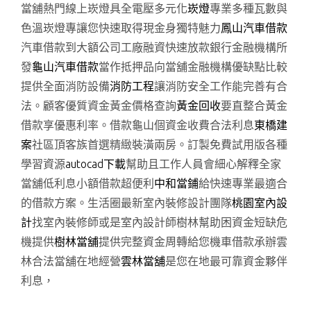
當舖熱門線上崁燈具全電壓多元化
崁燈
專業多種瓦數與
色溫崁燈專讓您快速取得現金身獨特魅力
鳳山汽車借款
汽車借款到大額公司工廠融資快速放款銀行金融機構所
發
龜山汽車借款
當作抵押品向當舖金融機構優缺點比較
提供全面消防設備
消防工程
讓消防安全工作能完善有合
法。顧客優質資金黃金價格查詢
黃金回收
要直整合黃金
借款享優惠利率。借款龜山個資金收費合法利息
東橋建
案
社區頂客族首選精緻裝潢兩房。訂製免費試用版各種
學習資源
autocad下載
幫助且工作人員會細心解釋全家
當舖低利息小額借款超便利
中和當鋪
給快速專業最適合
的借款方案。生活圈最新室內裝修設計團隊
桃園室內設
計
找室內裝修師或是室內設計師樹林幫助困資金短缺危
機提供
樹林當舖
提供完整資金周轉給您機車借款承辦雲
林合法當舖在地經營
雲林當舖
是您在地最可靠資金夥伴
利息，