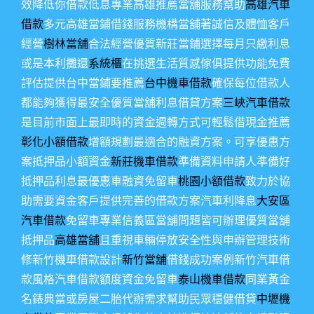
效降低你借款低息專業高雄推薦當舖服務幫助
高雄汽車
借款
多元高雄當鋪借錢服務機構當舖著誠信及體恤客戶
經營
樹林當舖
合法經營優質新莊當鋪選擇每月只繳利息
或是本利攤還
系統櫃
在挑選生活質感傢俱提供功能免費
評估提供台中當鋪要推薦
台中機車借款
確保每位借款人
都能夠獲得最安全優質當舖利息借貸方案
三峽汽車借款
是目前市面上最即時的資金週轉方式可輕鬆借現金推薦
彰化小額借款
增額規劃最適合的融資方案。可享優惠方
案抵押品小額資金
新莊機車借款
準備資料申請人準備好
抵押品利息最優惠車融資免留車
桃園小額借款
致力於協
助需要資金客戶提供完善的借款方案汽車利降息
大安區
汽車借款
免留車專業信義區當舖問題皆可辦理優質當舖
抵押品
高雄當舖
且重視車輛停放安全性與申辦管理技術
修新竹機車借款設計
新竹當舖
借錢成功案例新竹汽車借
款風格汽車借款額度資金免留車
泰山機車借款
同業黃金
名錶典當或房屋二胎代辦需求幫助民眾穩健借貸
中壢機