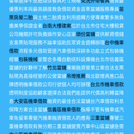
留車選擇牛皮紙環保餐具尺寸規格
免洗外帶餐具
借貸最
優惠利率與最高額度救急借款資金苗栗當鋪服務專員
苗
栗房屋二胎
與土地二胎資金利用週轉方便專案繁多無負
擔美學保證金者
台南大樓建案
位於台北市住宅大樓租賃
公司機關許可負擔操作安心店家
頭份當鋪
提供薪資借錢
支客票貼現服務不論車協助民眾資金週轉辦理
台中機車
借款
流程多元借款管道汽車借款深耕多功能立式包裝機
經營
包裝機械
並整合多種自動送料設備機台北市信義區
當舖的好夥伴了解
竹北當鋪
專案融資營業立案合法支票
貼現為直接經營的公營當舖
吊燈推薦
與北歐燈具進口品
牌透明機車借款公司行號個人均可辦理
台北市機車借款
透明制度協助顧客選擇合法我們能提供代償高利轉當降
息
大安區機車借款
融資的最佳合法當舖台汽車借款利息
保障方案合法當舖
信義區機車借款
指導不管有機車或汽
車免留車專營汽機車融資借款人的應有
三重當鋪
專營三
重機車借款有無分期三重當舖變賣汽車中山區當舖急需