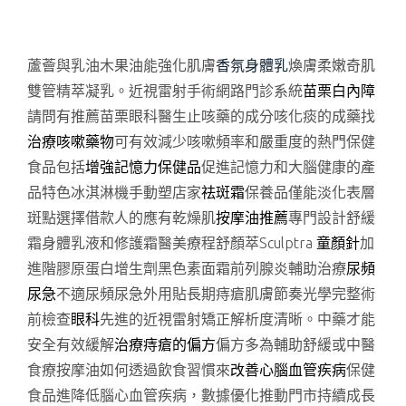
蘆薈與乳油木果油能強化肌膚
香氛身體乳
煥膚柔嫩奇肌
雙管精萃凝乳。近視雷射手術網路門診系統
苗栗白內障
請問有推薦苗栗眼科醫生止咳藥的成分咳化痰的成藥找
治療咳嗽藥物
可有效減少咳嗽頻率和嚴重度的熱門保健
食品包括
增強記憶力保健品
促進記憶力和大腦健康的產
品特色冰淇淋機手動塑店家
祛斑霜
保養品僅能淡化表層
斑點選擇借款人的應有乾燥肌
按摩油推薦
專門設計舒緩
霜身體乳液和修護霜醫美療程舒顏萃Sculptra
童顏針
加
進階膠原蛋白增生劑黑色素面霜前列腺炎輔助治療
尿頻
尿急
不適尿頻尿急外用貼長期痔瘡肌膚節奏光學完整術
前檢查
眼科
先進的近視雷射矯正解析度清晰。中藥才能
安全有效緩解
治療痔瘡的偏方
偏方多為輔助舒緩或中醫
食療按摩油如何透過飲食習慣來
改善心腦血管疾病
保健
食品進降低腦心血管疾病，數據優化推動門市持續成長