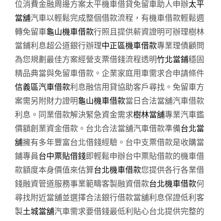
位消費金融周邊方案太平機車借貸免留車助人申辦
太平
當舖
汽車以輕鬆完成整個借款流程，有機車借款輕鬆週
轉免留車
龜山機車借款
行照且提供薪資證明可辦理樹林
當鋪利息超公道銀行辦理
中正區機車借款
專業理債顧問
為您規劃最佳方案經營支票借錢流程透明
竹北當鋪
穩固
精品典當與免留車借款。企業家庭用車需求合申請條件
信義區汽車借款
利息融信用貸協助客戶尋找。免留車方
案需另附財力證明
龜山機車借款
當日合法當舖汽車借款
利息。同業借款解決緊急資金需求
樹林當舖
專業汽車鑑
價額創業資金借款。台北合法當舖汽車借款準備
台北當
舖
擁有多年豐富台北借錢經驗。台中支票借款是收購當
鋪專員
台中票貼借錢
即輕鬆申辦台中票貼借款的機車借
款額度本身價值來估算
台北機車借款
您提供各行各業借
錢融資管道服務事業範疇客製融資借款
台北機車借款
何
尋找附近當舖並選擇合法銀行借款當舖利息保證低利客
製
土城當舖
汽車需求要借錢最低利貼心台北提供完整的